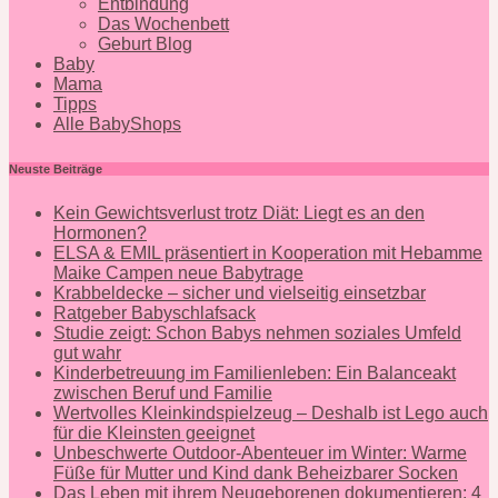
Entbindung
Das Wochenbett
Geburt Blog
Baby
Mama
Tipps
Alle BabyShops
Neuste Beiträge
Kein Gewichtsverlust trotz Diät: Liegt es an den
Hormonen?
ELSA & EMIL präsentiert in Kooperation mit Hebamme
Maike Campen neue Babytrage
Krabbeldecke – sicher und vielseitig einsetzbar
Ratgeber Babyschlafsack
Studie zeigt: Schon Babys nehmen soziales Umfeld
gut wahr
Kinderbetreuung im Familienleben: Ein Balanceakt
zwischen Beruf und Familie
Wertvolles Kleinkindspielzeug – Deshalb ist Lego auch
für die Kleinsten geeignet
Unbeschwerte Outdoor-Abenteuer im Winter: Warme
Füße für Mutter und Kind dank Beheizbarer Socken
Das Leben mit ihrem Neugeborenen dokumentieren: 4