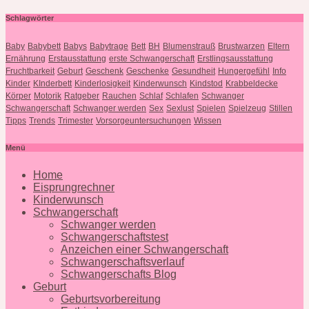
Schlagwörter
Baby
Babybett
Babys
Babytrage
Bett
BH
Blumenstrauß
Brustwarzen
Eltern
Ernährung
Erstausstattung
erste Schwangerschaft
Erstlingsausstattung
Fruchtbarkeit
Geburt
Geschenk
Geschenke
Gesundheit
Hungergefühl
Info
Kinder
KInderbett
Kinderlosigkeit
Kinderwunsch
Kindstod
Krabbeldecke
Körper
Motorik
Ratgeber
Rauchen
Schlaf
Schlafen
Schwanger
Schwangerschaft
Schwanger werden
Sex
Sexlust
Spielen
Spielzeug
Stillen
Tipps
Trends
Trimester
Vorsorgeuntersuchungen
Wissen
Menü
Home
Eisprungrechner
Kinderwunsch
Schwangerschaft
Schwanger werden
Schwangerschaftstest
Anzeichen einer Schwangerschaft
Schwangerschaftsverlauf
Schwangerschafts Blog
Geburt
Geburtsvorbereitung