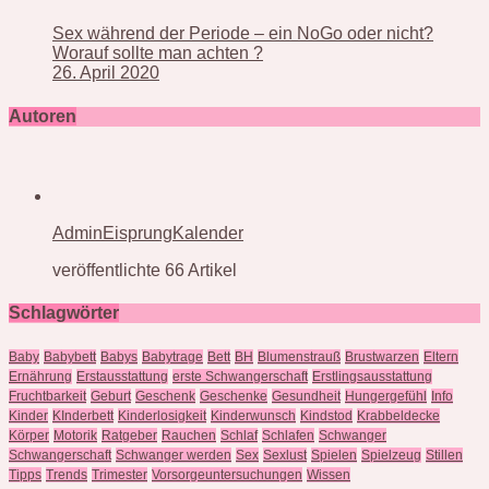
Sex während der Periode – ein NoGo oder nicht?
Worauf sollte man achten ?
26. April 2020
Autoren
AdminEisprungKalender
veröffentlichte 66 Artikel
Schlagwörter
Baby
Babybett
Babys
Babytrage
Bett
BH
Blumenstrauß
Brustwarzen
Eltern
Ernährung
Erstausstattung
erste Schwangerschaft
Erstlingsausstattung
Fruchtbarkeit
Geburt
Geschenk
Geschenke
Gesundheit
Hungergefühl
Info
Kinder
KInderbett
Kinderlosigkeit
Kinderwunsch
Kindstod
Krabbeldecke
Körper
Motorik
Ratgeber
Rauchen
Schlaf
Schlafen
Schwanger
Schwangerschaft
Schwanger werden
Sex
Sexlust
Spielen
Spielzeug
Stillen
Tipps
Trends
Trimester
Vorsorgeuntersuchungen
Wissen