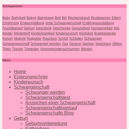
Schlagwörter
Baby
Babybett
Babys
Babytrage
Bett
BH
Blumenstrauß
Brustwarzen
Eltern
Ernährung
Erstausstattung
erste Schwangerschaft
Erstlingsausstattung
Fruchtbarkeit
Geburt
Geschenk
Geschenke
Gesundheit
Hungergefühl
Info
Kinder
KInderbett
Kinderlosigkeit
Kinderwunsch
Kindstod
Krabbeldecke
Körper
Motorik
Ratgeber
Rauchen
Schlaf
Schlafen
Schwanger
Schwangerschaft
Schwanger werden
Sex
Sexlust
Spielen
Spielzeug
Stillen
Tipps
Trends
Trimester
Vorsorgeuntersuchungen
Wissen
Menü
Home
Eisprungrechner
Kinderwunsch
Schwangerschaft
Schwanger werden
Schwangerschaftstest
Anzeichen einer Schwangerschaft
Schwangerschaftsverlauf
Schwangerschafts Blog
Geburt
Geburtsvorbereitung
Entbindung