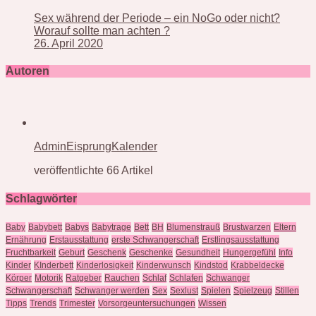
Sex während der Periode – ein NoGo oder nicht?
Worauf sollte man achten ?
26. April 2020
Autoren
AdminEisprungKalender
veröffentlichte 66 Artikel
Schlagwörter
Baby
Babybett
Babys
Babytrage
Bett
BH
Blumenstrauß
Brustwarzen
Eltern
Ernährung
Erstausstattung
erste Schwangerschaft
Erstlingsausstattung
Fruchtbarkeit
Geburt
Geschenk
Geschenke
Gesundheit
Hungergefühl
Info
Kinder
KInderbett
Kinderlosigkeit
Kinderwunsch
Kindstod
Krabbeldecke
Körper
Motorik
Ratgeber
Rauchen
Schlaf
Schlafen
Schwanger
Schwangerschaft
Schwanger werden
Sex
Sexlust
Spielen
Spielzeug
Stillen
Tipps
Trends
Trimester
Vorsorgeuntersuchungen
Wissen