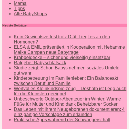
Mama
Tipps
Alle BabyShops
Neuste Beiträge
Kein Gewichtsverlust trotz Diät: Liegt es an den
Hormonen?
ELSA & EMIL präsentiert in Kooperation mit Hebamme
Maike Campen neue Babytrage
Krabbeldecke – sicher und vielseitig einsetzbar
Ratgeber Babyschlafsack
Studie zeigt: Schon Babys nehmen soziales Umfeld
gut wahr
Kinderbetreuung im Familienleben: Ein Balanceakt
zwischen Beruf und Familie
Wertvolles Kleinkindspielzeug – Deshalb ist Lego auch
für die Kleinsten geeignet
Unbeschwerte Outdoor-Abenteuer im Winter: Warme
Füße für Mutter und Kind dank Beheizbarer Socken
Das Leben mit ihrem Neugeborenen dokumentieren: 4
einzigartige Vorschläge zum erkunden
Praktische Apps während der Schwangerschaft