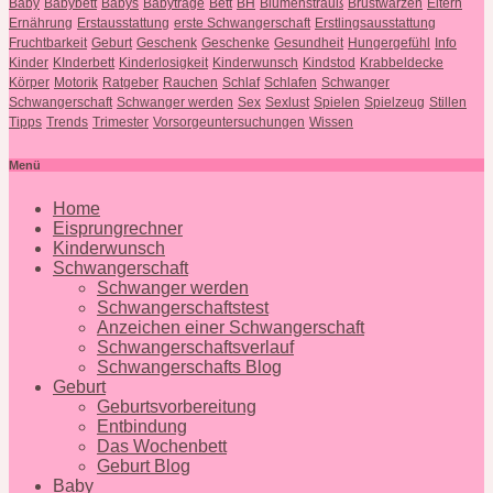
Baby
Babybett
Babys
Babytrage
Bett
BH
Blumenstrauß
Brustwarzen
Eltern
Ernährung
Erstausstattung
erste Schwangerschaft
Erstlingsausstattung
Fruchtbarkeit
Geburt
Geschenk
Geschenke
Gesundheit
Hungergefühl
Info
Kinder
KInderbett
Kinderlosigkeit
Kinderwunsch
Kindstod
Krabbeldecke
Körper
Motorik
Ratgeber
Rauchen
Schlaf
Schlafen
Schwanger
Schwangerschaft
Schwanger werden
Sex
Sexlust
Spielen
Spielzeug
Stillen
Tipps
Trends
Trimester
Vorsorgeuntersuchungen
Wissen
Menü
Home
Eisprungrechner
Kinderwunsch
Schwangerschaft
Schwanger werden
Schwangerschaftstest
Anzeichen einer Schwangerschaft
Schwangerschaftsverlauf
Schwangerschafts Blog
Geburt
Geburtsvorbereitung
Entbindung
Das Wochenbett
Geburt Blog
Baby