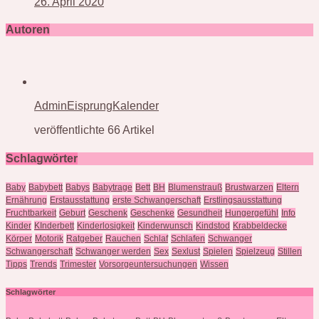
26. April 2020
Autoren
AdminEisprungKalender
veröffentlichte 66 Artikel
Schlagwörter
Baby
Babybett
Babys
Babytrage
Bett
BH
Blumenstrauß
Brustwarzen
Eltern
Ernährung
Erstausstattung
erste Schwangerschaft
Erstlingsausstattung
Fruchtbarkeit
Geburt
Geschenk
Geschenke
Gesundheit
Hungergefühl
Info
Kinder
KInderbett
Kinderlosigkeit
Kinderwunsch
Kindstod
Krabbeldecke
Körper
Motorik
Ratgeber
Rauchen
Schlaf
Schlafen
Schwanger
Schwangerschaft
Schwanger werden
Sex
Sexlust
Spielen
Spielzeug
Stillen
Tipps
Trends
Trimester
Vorsorgeuntersuchungen
Wissen
Schlagwörter