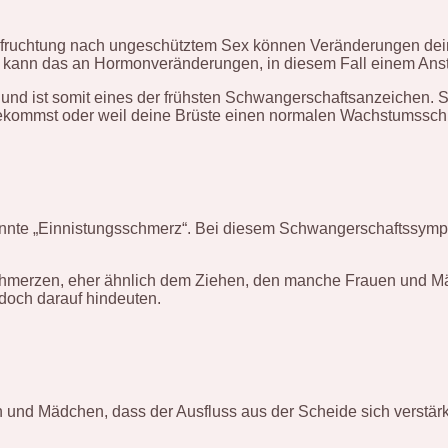
fruchtung nach ungeschütztem Sex können Veränderungen deiner
 kann das an Hormonveränderungen, in diesem Fall einem Ansti
 und ist somit eines der frühsten Schwangerschaftsanzeichen.
 bekommst oder weil deine Brüste einen normalen Wachstumssc
annte „Einnistungsschmerz“. Bei diesem Schwangerschaftssympto
elschmerzen, eher ähnlich dem Ziehen, den manche Frauen und 
doch darauf hindeuten.
 und Mädchen, dass der Ausfluss aus der Scheide sich verstär