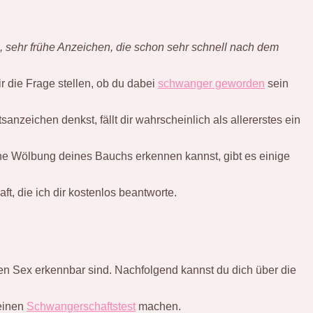
, sehr frühe Anzeichen, die schon sehr schnell nach dem
 die Frage stellen, ob du dabei
schwanger geworden
sein
zeichen denkst, fällt dir wahrscheinlich als allererstes ein
ne Wölbung deines Bauchs erkennen kannst, gibt es einige
, die ich dir kostenlos beantworte.
en Sex erkennbar sind. Nachfolgend kannst du dich über die
 einen
Schwangerschaftstest
machen.