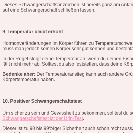
Dieses Schwangerschaftsanzeichen ist bereits ganz am Anfang
auf eine Schwangerschaft schließen lassen.
9. Temperatur bleibt erhöht
Hormonveränderungen im Körper führen zu Temperaturschwanku
muss man jedoch seinen Körper sehr gut kennen und bestenfa
In der Regel steigt deine Temperatur an, wenn du deinen Eisp
fällt nicht mehr ab. Solltest du also feststellen, dass deine 
Bedenke aber:
Der Temperaturanstieg kann auch andere Gründe
Körpertemperatur haben.
10. Positiver Schwangerschaftstest
Um sicher zu sein und Gewissheit zu bekommen, solltest du 
Schwangerschaftstest ist der Urin-Test
.
Dieser ist zu 90 bis 99%iger Sicherheit auch schon recht auss