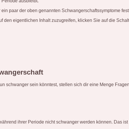
 Periode ausbleibt.
ur ein paar der oben genannten Schwangerschaftssymptome festst
uf den eigentlichen Inhalt zuzugreifen, klicken Sie auf die Scha
hwangerschaft
n schwanger sein könntest, stellen sich dir eine Menge Fragen
 während ihrer Periode nicht schwanger werden können. Das ist