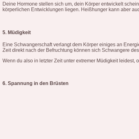
Deine Hormone stellen sich um, dein Körper entwickelt schei
körperlichen Entwicklungen liegen. Heißhunger kann aber au
5. Müdigkeit
Eine Schwangerschaft verlangt dem Körper einiges an Energie 
Zeit direkt nach der Befruchtung können sich Schwangere de
Wenn du also in letzter Zeit unter extremer Müdigkeit leidest,
6. Spannung in den Brüsten