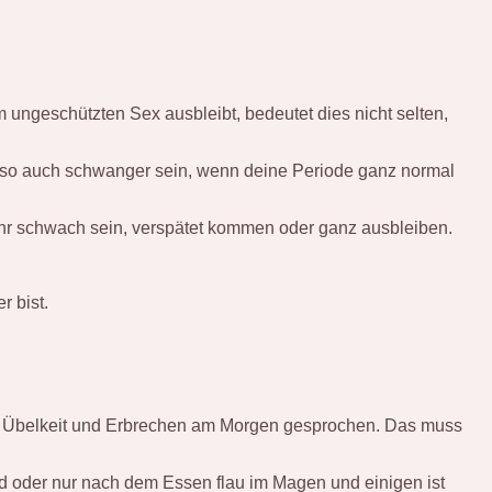
ungeschützten Sex ausbleibt, bedeutet dies nicht selten,
lso auch schwanger sein, wenn deine Periode ganz normal
ehr schwach sein, verspätet kommen oder ganz ausbleiben.
r bist.
von Übelkeit und Erbrechen am Morgen gesprochen. Das muss
d oder nur nach dem Essen flau im Magen und einigen ist