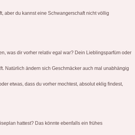
 aber du kannst eine Schwangerschaft nicht völlig
n, was dir vorher relativ egal war? Dein Lieblingsparfüm oder
aft. Natürlich ändern sich Geschmäcker auch mal unabhängig
er etwas, dass du vorher mochtest, absolut eklig findest,
iseplan hattest? Das könnte ebenfalls ein frühes