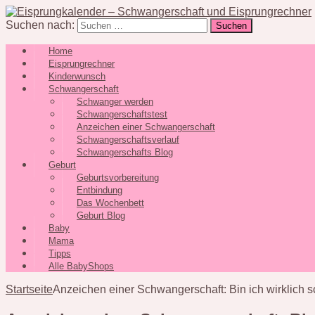
Suchen nach:
Home
Eisprungrechner
Kinderwunsch
Schwangerschaft
Schwanger werden
Schwangerschaftstest
Anzeichen einer Schwangerschaft
Schwangerschaftsverlauf
Schwangerschafts Blog
Geburt
Geburtsvorbereitung
Entbindung
Das Wochenbett
Geburt Blog
Baby
Mama
Tipps
Alle BabyShops
Startseite
Anzeichen einer Schwangerschaft: Bin ich wirklich