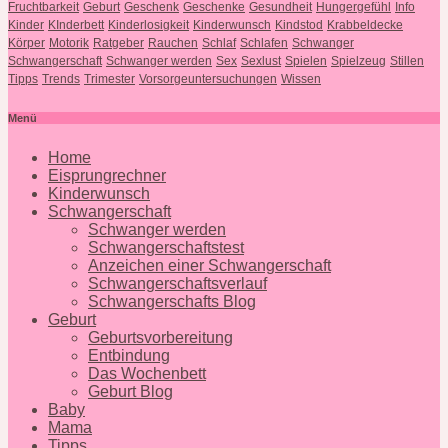
Fruchtbarkeit
Geburt
Geschenk
Geschenke
Gesundheit
Hungergefühl
Info
Kinder
KInderbett
Kinderlosigkeit
Kinderwunsch
Kindstod
Krabbeldecke
Körper
Motorik
Ratgeber
Rauchen
Schlaf
Schlafen
Schwanger
Schwangerschaft
Schwanger werden
Sex
Sexlust
Spielen
Spielzeug
Stillen
Tipps
Trends
Trimester
Vorsorgeuntersuchungen
Wissen
Menü
Home
Eisprungrechner
Kinderwunsch
Schwangerschaft
Schwanger werden
Schwangerschaftstest
Anzeichen einer Schwangerschaft
Schwangerschaftsverlauf
Schwangerschafts Blog
Geburt
Geburtsvorbereitung
Entbindung
Das Wochenbett
Geburt Blog
Baby
Mama
Tipps