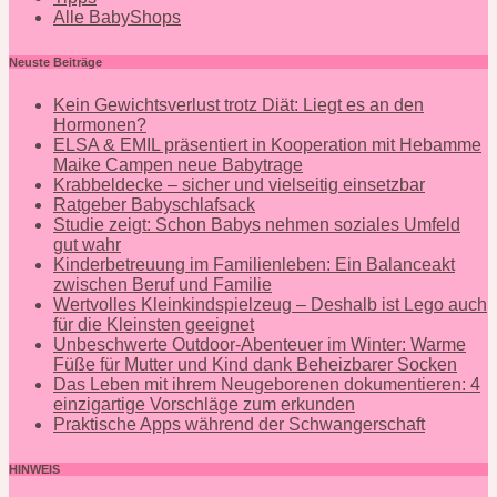
Alle BabyShops
Neuste Beiträge
Kein Gewichtsverlust trotz Diät: Liegt es an den
Hormonen?
ELSA & EMIL präsentiert in Kooperation mit Hebamme
Maike Campen neue Babytrage
Krabbeldecke – sicher und vielseitig einsetzbar
Ratgeber Babyschlafsack
Studie zeigt: Schon Babys nehmen soziales Umfeld
gut wahr
Kinderbetreuung im Familienleben: Ein Balanceakt
zwischen Beruf und Familie
Wertvolles Kleinkindspielzeug – Deshalb ist Lego auch
für die Kleinsten geeignet
Unbeschwerte Outdoor-Abenteuer im Winter: Warme
Füße für Mutter und Kind dank Beheizbarer Socken
Das Leben mit ihrem Neugeborenen dokumentieren: 4
einzigartige Vorschläge zum erkunden
Praktische Apps während der Schwangerschaft
HINWEIS