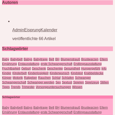
Autoren
AdminEisprungKalender
veröffentlichte 66 Artikel
Schlagwörter
Baby
Babybett
Babys
Babytrage
Bett
BH
Blumenstrauß
Brustwarzen
Eltern
Ernährung
Erstausstattung
erste Schwangerschaft
Erstlingsausstattung
Fruchtbarkeit
Geburt
Geschenk
Geschenke
Gesundheit
Hungergefühl
Info
Kinder
KInderbett
Kinderlosigkeit
Kinderwunsch
Kindstod
Krabbeldecke
Körper
Motorik
Ratgeber
Rauchen
Schlaf
Schlafen
Schwanger
Schwangerschaft
Schwanger werden
Sex
Sexlust
Spielen
Spielzeug
Stillen
Tipps
Trends
Trimester
Vorsorgeuntersuchungen
Wissen
Schlagwörter
Baby
Babybett
Babys
Babytrage
Bett
BH
Blumenstrauß
Brustwarzen
Eltern
Ernährung
Erstausstattung
erste Schwangerschaft
Erstlingsausstattung