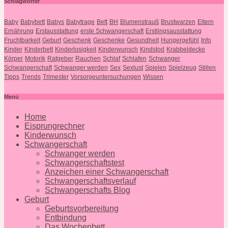
Schlagwörter
Baby
Babybett
Babys
Babytrage
Bett
BH
Blumenstrauß
Brustwarzen
Eltern
Ernährung
Erstausstattung
erste Schwangerschaft
Erstlingsausstattung
Fruchtbarkeit
Geburt
Geschenk
Geschenke
Gesundheit
Hungergefühl
Info
Kinder
KInderbett
Kinderlosigkeit
Kinderwunsch
Kindstod
Krabbeldecke
Körper
Motorik
Ratgeber
Rauchen
Schlaf
Schlafen
Schwanger
Schwangerschaft
Schwanger werden
Sex
Sexlust
Spielen
Spielzeug
Stillen
Tipps
Trends
Trimester
Vorsorgeuntersuchungen
Wissen
Menü
Home
Eisprungrechner
Kinderwunsch
Schwangerschaft
Schwanger werden
Schwangerschaftstest
Anzeichen einer Schwangerschaft
Schwangerschaftsverlauf
Schwangerschafts Blog
Geburt
Geburtsvorbereitung
Entbindung
Das Wochenbett