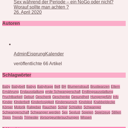
Sex während der Periode – ein NoGo oder nicht?
Worauf sollte man achten ?
26. April 2020
Autoren
AdminEisprungKalender
veröffentlichte 66 Artikel
Schlagwörter
Baby
Babybett
Babys
Babytrage
Bett
BH
Blumenstrauß
Brustwarzen
Eltern
Ernährung
Erstausstattung
erste Schwangerschaft
Erstlingsausstattung
Fruchtbarkeit
Geburt
Geschenk
Geschenke
Gesundheit
Hungergefühl
Info
Kinder
KInderbett
Kinderlosigkeit
Kinderwunsch
Kindstod
Krabbeldecke
Körper
Motorik
Ratgeber
Rauchen
Schlaf
Schlafen
Schwanger
Schwangerschaft
Schwanger werden
Sex
Sexlust
Spielen
Spielzeug
Stillen
Tipps
Trends
Trimester
Vorsorgeuntersuchungen
Wissen