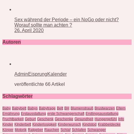
Sex während der Periode – ein NoGo oder nicht?
Worauf sollte man achten ?
26. April 2020
Autoren
AdminEisprungKalender
veröffentlichte 66 Artikel
Schlagwörter
Baby
Babybett
Babys
Babytrage
Bett
BH
Blumenstrauß
Brustwarzen
Eltern
Ernährung
Erstausstattung
erste Schwangerschaft
Erstlingsausstattung
Fruchtbarkeit
Geburt
Geschenk
Geschenke
Gesundheit
Hungergefühl
Info
Kinder
KInderbett
Kinderlosigkeit
Kinderwunsch
Kindstod
Krabbeldecke
Körper
Motorik
Ratgeber
Rauchen
Schlaf
Schlafen
Schwanger