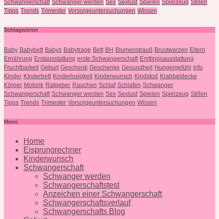
Schwangerschaft
Schwanger werden
Sex
Sexlust
Spielen
Spielzeug
Stillen
Tipps
Trends
Trimester
Vorsorgeuntersuchungen
Wissen
Schlagwörter
Baby
Babybett
Babys
Babytrage
Bett
BH
Blumenstrauß
Brustwarzen
Eltern
Ernährung
Erstausstattung
erste Schwangerschaft
Erstlingsausstattung
Fruchtbarkeit
Geburt
Geschenk
Geschenke
Gesundheit
Hungergefühl
Info
Kinder
KInderbett
Kinderlosigkeit
Kinderwunsch
Kindstod
Krabbeldecke
Körper
Motorik
Ratgeber
Rauchen
Schlaf
Schlafen
Schwanger
Schwangerschaft
Schwanger werden
Sex
Sexlust
Spielen
Spielzeug
Stillen
Tipps
Trends
Trimester
Vorsorgeuntersuchungen
Wissen
Menü
Home
Eisprungrechner
Kinderwunsch
Schwangerschaft
Schwanger werden
Schwangerschaftstest
Anzeichen einer Schwangerschaft
Schwangerschaftsverlauf
Schwangerschafts Blog