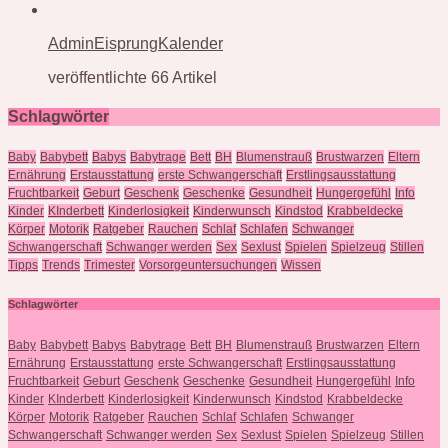
AdminEisprungKalender
veröffentlichte 66 Artikel
Schlagwörter
Baby
Babybett
Babys
Babytrage
Bett
BH
Blumenstrauß
Brustwarzen
Eltern
Ernährung
Erstausstattung
erste Schwangerschaft
Erstlingsausstattung
Fruchtbarkeit
Geburt
Geschenk
Geschenke
Gesundheit
Hungergefühl
Info
Kinder
KInderbett
Kinderlosigkeit
Kinderwunsch
Kindstod
Krabbeldecke
Körper
Motorik
Ratgeber
Rauchen
Schlaf
Schlafen
Schwanger
Schwangerschaft
Schwanger werden
Sex
Sexlust
Spielen
Spielzeug
Stillen
Tipps
Trends
Trimester
Vorsorgeuntersuchungen
Wissen
Schlagwörter
Baby
Babybett
Babys
Babytrage
Bett
BH
Blumenstrauß
Brustwarzen
Eltern
Ernährung
Erstausstattung
erste Schwangerschaft
Erstlingsausstattung
Fruchtbarkeit
Geburt
Geschenk
Geschenke
Gesundheit
Hungergefühl
Info
Kinder
KInderbett
Kinderlosigkeit
Kinderwunsch
Kindstod
Krabbeldecke
Körper
Motorik
Ratgeber
Rauchen
Schlaf
Schlafen
Schwanger
Schwangerschaft
Schwanger werden
Sex
Sexlust
Spielen
Spielzeug
Stillen