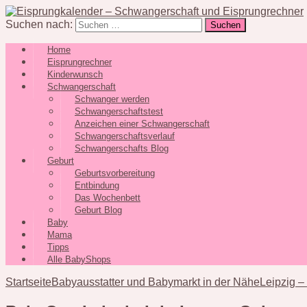
Suchen nach:
Home
Eisprungrechner
Kinderwunsch
Schwangerschaft
Schwanger werden
Schwangerschaftstest
Anzeichen einer Schwangerschaft
Schwangerschaftsverlauf
Schwangerschafts Blog
Geburt
Geburtsvorbereitung
Entbindung
Das Wochenbett
Geburt Blog
Baby
Mama
Tipps
Alle BabyShops
Startseite
Babyausstatter und Babymarkt in der Nähe
Leipzig –