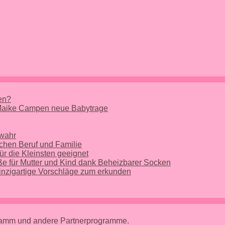
nen?
 Maike Campen neue Babytrage
 wahr
chen Beruf und Familie
ür die Kleinsten geeignet
e für Mutter und Kind dank Beheizbarer Socken
nzigartige Vorschläge zum erkunden
gramm und andere Partnerprogramme.