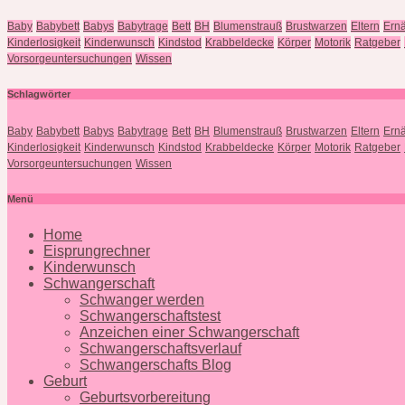
Baby
Babybett
Babys
Babytrage
Bett
BH
Blumenstrauß
Brustwarzen
Eltern
Ern
Kinderlosigkeit
Kinderwunsch
Kindstod
Krabbeldecke
Körper
Motorik
Ratgeber
Vorsorgeuntersuchungen
Wissen
Schlagwörter
Baby
Babybett
Babys
Babytrage
Bett
BH
Blumenstrauß
Brustwarzen
Eltern
Ern
Kinderlosigkeit
Kinderwunsch
Kindstod
Krabbeldecke
Körper
Motorik
Ratgeber
Vorsorgeuntersuchungen
Wissen
Menü
Home
Eisprungrechner
Kinderwunsch
Schwangerschaft
Schwanger werden
Schwangerschaftstest
Anzeichen einer Schwangerschaft
Schwangerschaftsverlauf
Schwangerschafts Blog
Geburt
Geburtsvorbereitung