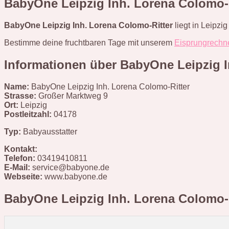
BabyOne Leipzig Inh. Lorena Colomo-R
BabyOne Leipzig Inh. Lorena Colomo-Ritter
liegt in Leipzi
Bestimme deine fruchtbaren Tage mit unserem
Eisprungrechn
Informationen über BabyOne Leipzig I
Name:
BabyOne Leipzig Inh. Lorena Colomo-Ritter
Strasse:
Großer Marktweg 9
Ort:
Leipzig
Postleitzahl:
04178
Typ:
Babyausstatter
Kontakt:
Telefon:
03419410811
E-Mail:
service@babyone.de
Webseite:
www.babyone.de
BabyOne Leipzig Inh. Lorena Colomo-R