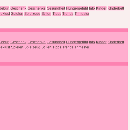
Geburt
Geschenk
Geschenke
Gesundheit
Hungergefühl
Info
Kinder
KInderbett
exlust
Spielen
Spielzeug
Stillen
Tipps
Trends
Trimester
Geburt
Geschenk
Geschenke
Gesundheit
Hungergefühl
Info
Kinder
KInderbett
exlust
Spielen
Spielzeug
Stillen
Tipps
Trends
Trimester