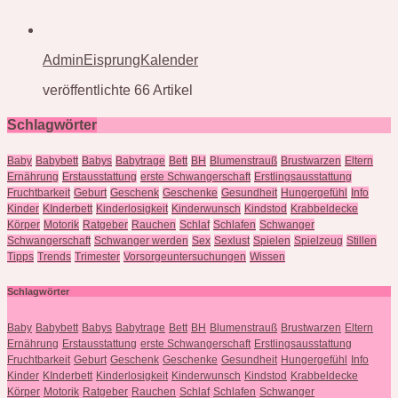
AdminEisprungKalender
veröffentlichte 66 Artikel
Schlagwörter
Baby
Babybett
Babys
Babytrage
Bett
BH
Blumenstrauß
Brustwarzen
Eltern
Ernährung
Erstausstattung
erste Schwangerschaft
Erstlingsausstattung
Fruchtbarkeit
Geburt
Geschenk
Geschenke
Gesundheit
Hungergefühl
Info
Kinder
KInderbett
Kinderlosigkeit
Kinderwunsch
Kindstod
Krabbeldecke
Körper
Motorik
Ratgeber
Rauchen
Schlaf
Schlafen
Schwanger
Schwangerschaft
Schwanger werden
Sex
Sexlust
Spielen
Spielzeug
Stillen
Tipps
Trends
Trimester
Vorsorgeuntersuchungen
Wissen
Schlagwörter
Baby
Babybett
Babys
Babytrage
Bett
BH
Blumenstrauß
Brustwarzen
Eltern
Ernährung
Erstausstattung
erste Schwangerschaft
Erstlingsausstattung
Fruchtbarkeit
Geburt
Geschenk
Geschenke
Gesundheit
Hungergefühl
Info
Kinder
KInderbett
Kinderlosigkeit
Kinderwunsch
Kindstod
Krabbeldecke
Körper
Motorik
Ratgeber
Rauchen
Schlaf
Schlafen
Schwanger