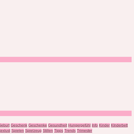
Geburt
Geschenk
Geschenke
Gesundheit
Hungergefühl
Info
Kinder
KInderbett
exlust
Spielen
Spielzeug
Stillen
Tipps
Trends
Trimester