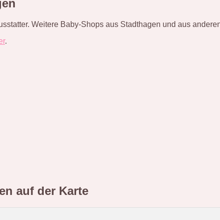
gen
usstatter. Weitere Baby-Shops aus Stadthagen und aus anderen O
er
.
gen
auf der Karte