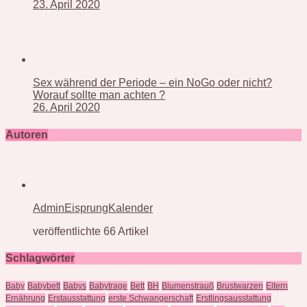
23. April 2020
Sex während der Periode – ein NoGo oder nicht?
Worauf sollte man achten ?
26. April 2020
Autoren
AdminEisprungKalender
veröffentlichte 66 Artikel
Schlagwörter
Baby
Babybett
Babys
Babytrage
Bett
BH
Blumenstrauß
Brustwarzen
Eltern
Ernährung
Erstausstattung
erste Schwangerschaft
Erstlingsausstattung