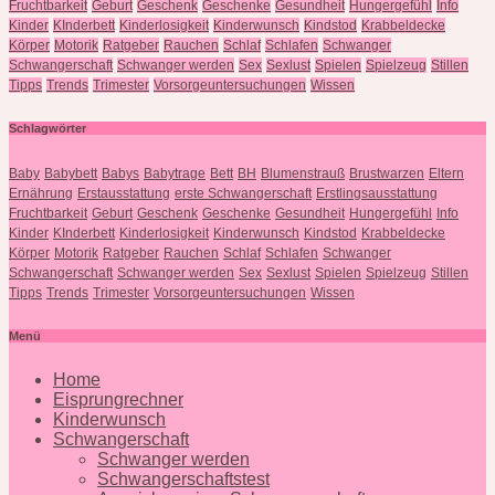
Fruchtbarkeit
Geburt
Geschenk
Geschenke
Gesundheit
Hungergefühl
Info
Kinder
KInderbett
Kinderlosigkeit
Kinderwunsch
Kindstod
Krabbeldecke
Körper
Motorik
Ratgeber
Rauchen
Schlaf
Schlafen
Schwanger
Schwangerschaft
Schwanger werden
Sex
Sexlust
Spielen
Spielzeug
Stillen
Tipps
Trends
Trimester
Vorsorgeuntersuchungen
Wissen
Schlagwörter
Baby
Babybett
Babys
Babytrage
Bett
BH
Blumenstrauß
Brustwarzen
Eltern
Ernährung
Erstausstattung
erste Schwangerschaft
Erstlingsausstattung
Fruchtbarkeit
Geburt
Geschenk
Geschenke
Gesundheit
Hungergefühl
Info
Kinder
KInderbett
Kinderlosigkeit
Kinderwunsch
Kindstod
Krabbeldecke
Körper
Motorik
Ratgeber
Rauchen
Schlaf
Schlafen
Schwanger
Schwangerschaft
Schwanger werden
Sex
Sexlust
Spielen
Spielzeug
Stillen
Tipps
Trends
Trimester
Vorsorgeuntersuchungen
Wissen
Menü
Home
Eisprungrechner
Kinderwunsch
Schwangerschaft
Schwanger werden
Schwangerschaftstest