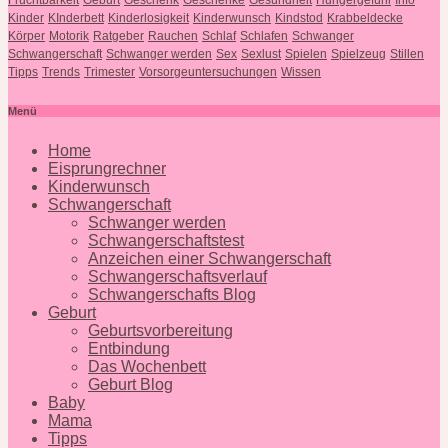
Kinder
KInderbett
Kinderlosigkeit
Kinderwunsch
Kindstod
Krabbeldecke
Körper
Motorik
Ratgeber
Rauchen
Schlaf
Schlafen
Schwanger
Schwangerschaft
Schwanger werden
Sex
Sexlust
Spielen
Spielzeug
Stillen
Tipps
Trends
Trimester
Vorsorgeuntersuchungen
Wissen
Menü
Home
Eisprungrechner
Kinderwunsch
Schwangerschaft
Schwanger werden
Schwangerschaftstest
Anzeichen einer Schwangerschaft
Schwangerschaftsverlauf
Schwangerschafts Blog
Geburt
Geburtsvorbereitung
Entbindung
Das Wochenbett
Geburt Blog
Baby
Mama
Tipps