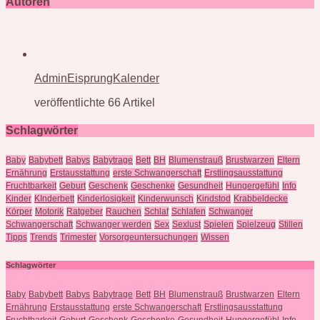
Autoren
AdminEisprungKalender
veröffentlichte 66 Artikel
Schlagwörter
Baby
Babybett
Babys
Babytrage
Bett
BH
Blumenstrauß
Brustwarzen
Eltern
Ernährung
Erstausstattung
erste Schwangerschaft
Erstlingsausstattung
Fruchtbarkeit
Geburt
Geschenk
Geschenke
Gesundheit
Hungergefühl
Info
Kinder
KInderbett
Kinderlosigkeit
Kinderwunsch
Kindstod
Krabbeldecke
Körper
Motorik
Ratgeber
Rauchen
Schlaf
Schlafen
Schwanger
Schwangerschaft
Schwanger werden
Sex
Sexlust
Spielen
Spielzeug
Stillen
Tipps
Trends
Trimester
Vorsorgeuntersuchungen
Wissen
Schlagwörter
Baby
Babybett
Babys
Babytrage
Bett
BH
Blumenstrauß
Brustwarzen
Eltern
Ernährung
Erstausstattung
erste Schwangerschaft
Erstlingsausstattung
Fruchtbarkeit
Geburt
Geschenk
Geschenke
Gesundheit
Hungergefühl
Info