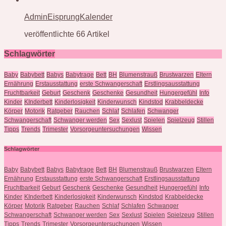
AdminEisprungKalender
veröffentlichte 66 Artikel
Schlagwörter
Baby
Babybett
Babys
Babytrage
Bett
BH
Blumenstrauß
Brustwarzen
Eltern
Ernährung
Erstausstattung
erste Schwangerschaft
Erstlingsausstattung
Fruchtbarkeit
Geburt
Geschenk
Geschenke
Gesundheit
Hungergefühl
Info
Kinder
KInderbett
Kinderlosigkeit
Kinderwunsch
Kindstod
Krabbeldecke
Körper
Motorik
Ratgeber
Rauchen
Schlaf
Schlafen
Schwanger
Schwangerschaft
Schwanger werden
Sex
Sexlust
Spielen
Spielzeug
Stillen
Tipps
Trends
Trimester
Vorsorgeuntersuchungen
Wissen
Schlagwörter
Baby
Babybett
Babys
Babytrage
Bett
BH
Blumenstrauß
Brustwarzen
Eltern
Ernährung
Erstausstattung
erste Schwangerschaft
Erstlingsausstattung
Fruchtbarkeit
Geburt
Geschenk
Geschenke
Gesundheit
Hungergefühl
Info
Kinder
KInderbett
Kinderlosigkeit
Kinderwunsch
Kindstod
Krabbeldecke
Körper
Motorik
Ratgeber
Rauchen
Schlaf
Schlafen
Schwanger
Schwangerschaft
Schwanger werden
Sex
Sexlust
Spielen
Spielzeug
Stillen
Tipps
Trends
Trimester
Vorsorgeuntersuchungen
Wissen