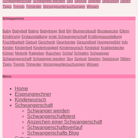
Schwangerschaft
Schwanger werden
Sex
Sexlust
Spielen
Spielzeug
Stillen
Tipps
Trends
Trimester
Vorsorgeuntersuchungen
Wissen
Schlagwörter
Baby
Babybett
Babys
Babytrage
Bett
BH
Blumenstrauß
Brustwarzen
Eltern
Ernährung
Erstausstattung
erste Schwangerschaft
Erstlingsausstattung
Fruchtbarkeit
Geburt
Geschenk
Geschenke
Gesundheit
Hungergefühl
Info
Kinder
KInderbett
Kinderlosigkeit
Kinderwunsch
Kindstod
Krabbeldecke
Körper
Motorik
Ratgeber
Rauchen
Schlaf
Schlafen
Schwanger
Schwangerschaft
Schwanger werden
Sex
Sexlust
Spielen
Spielzeug
Stillen
Tipps
Trends
Trimester
Vorsorgeuntersuchungen
Wissen
Menü
Home
Eisprungrechner
Kinderwunsch
Schwangerschaft
Schwanger werden
Schwangerschaftstest
Anzeichen einer Schwangerschaft
Schwangerschaftsverlauf
Schwangerschafts Blog