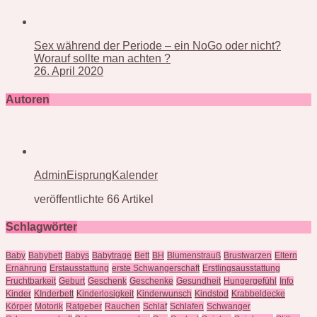
Sex während der Periode – ein NoGo oder nicht?
Worauf sollte man achten ?
26. April 2020
Autoren
AdminEisprungKalender
veröffentlichte 66 Artikel
Schlagwörter
Baby
Babybett
Babys
Babytrage
Bett
BH
Blumenstrauß
Brustwarzen
Eltern
Ernährung
Erstausstattung
erste Schwangerschaft
Erstlingsausstattung
Fruchtbarkeit
Geburt
Geschenk
Geschenke
Gesundheit
Hungergefühl
Info
Kinder
KInderbett
Kinderlosigkeit
Kinderwunsch
Kindstod
Krabbeldecke
Körper
Motorik
Ratgeber
Rauchen
Schlaf
Schlafen
Schwanger