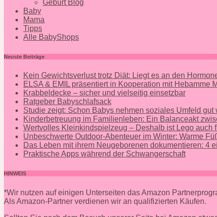
Geburt Blog
Baby
Mama
Tipps
Alle BabyShops
Neuste Beiträge
Kein Gewichtsverlust trotz Diät: Liegt es an den Hormo
ELSA & EMIL präsentiert in Kooperation mit Hebamme
Krabbeldecke – sicher und vielseitig einsetzbar
Ratgeber Babyschlafsack
Studie zeigt: Schon Babys nehmen soziales Umfeld gut
Kinderbetreuung im Familienleben: Ein Balanceakt zwis
Wertvolles Kleinkindspielzeug – Deshalb ist Lego auch f
Unbeschwerte Outdoor-Abenteuer im Winter: Warme Füß
Das Leben mit ihrem Neugeborenen dokumentieren: 4 ei
Praktische Apps während der Schwangerschaft
HINWEIS
*Wir nutzen auf einigen Unterseiten das Amazon Partnerpro
Als Amazon-Partner verdienen wir an qualifizierten Käufen.