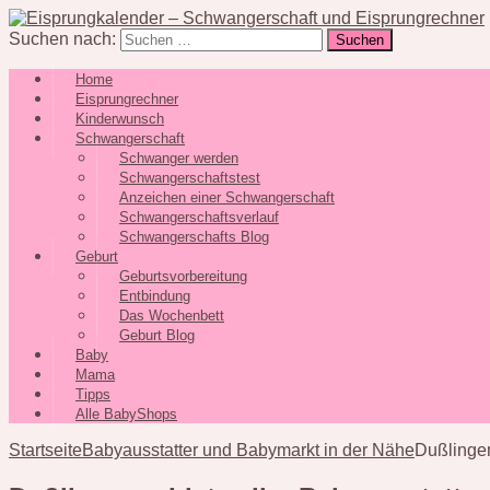
Suchen nach:
Home
Eisprungrechner
Kinderwunsch
Schwangerschaft
Schwanger werden
Schwangerschaftstest
Anzeichen einer Schwangerschaft
Schwangerschaftsverlauf
Schwangerschafts Blog
Geburt
Geburtsvorbereitung
Entbindung
Das Wochenbett
Geburt Blog
Baby
Mama
Tipps
Alle BabyShops
Startseite
Babyausstatter und Babymarkt in der Nähe
Dußlingen