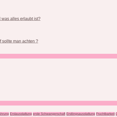
was alles erlaubt ist?
 sollte man achten ?
ährung
Erstausstattung
erste Schwangerschaft
Erstlingsausstattung
Fruchtbarkeit