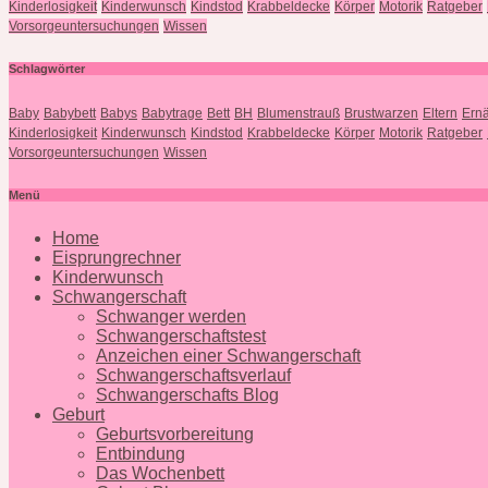
Kinderlosigkeit
Kinderwunsch
Kindstod
Krabbeldecke
Körper
Motorik
Ratgeber
Vorsorgeuntersuchungen
Wissen
Schlagwörter
Baby
Babybett
Babys
Babytrage
Bett
BH
Blumenstrauß
Brustwarzen
Eltern
Ern
Kinderlosigkeit
Kinderwunsch
Kindstod
Krabbeldecke
Körper
Motorik
Ratgeber
Vorsorgeuntersuchungen
Wissen
Menü
Home
Eisprungrechner
Kinderwunsch
Schwangerschaft
Schwanger werden
Schwangerschaftstest
Anzeichen einer Schwangerschaft
Schwangerschaftsverlauf
Schwangerschafts Blog
Geburt
Geburtsvorbereitung
Entbindung
Das Wochenbett