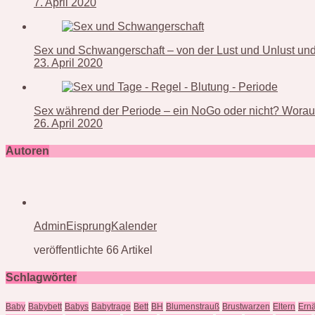
7. April 2020
Sex und Schwangerschaft – von der Lust und Unlust und 
23. April 2020
Sex während der Periode – ein NoGo oder nicht? Worauf
26. April 2020
Autoren
AdminEisprungKalender
veröffentlichte 66 Artikel
Schlagwörter
Baby
Babybett
Babys
Babytrage
Bett
BH
Blumenstrauß
Brustwarzen
Eltern
Ern