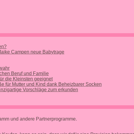
nen?
 Maike Campen neue Babytrage
 wahr
chen Beruf und Familie
ür die Kleinsten geeignet
e für Mutter und Kind dank Beheizbarer Socken
nzigartige Vorschläge zum erkunden
gramm und andere Partnerprogramme.