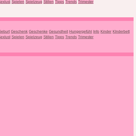
exlust
Spielen
Spielzeug
Stillen
Tipps
Trends
Trimester
Geburt
Geschenk
Geschenke
Gesundheit
Hungergefühl
Info
Kinder
KInderbett
exlust
Spielen
Spielzeug
Stillen
Tipps
Trends
Trimester