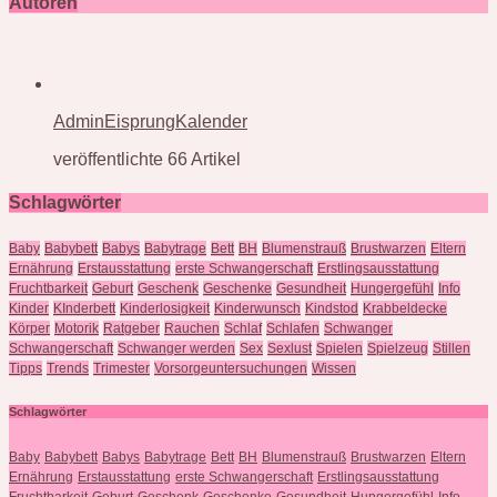
Autoren
AdminEisprungKalender
veröffentlichte 66 Artikel
Schlagwörter
Baby
Babybett
Babys
Babytrage
Bett
BH
Blumenstrauß
Brustwarzen
Eltern
Ernährung
Erstausstattung
erste Schwangerschaft
Erstlingsausstattung
Fruchtbarkeit
Geburt
Geschenk
Geschenke
Gesundheit
Hungergefühl
Info
Kinder
KInderbett
Kinderlosigkeit
Kinderwunsch
Kindstod
Krabbeldecke
Körper
Motorik
Ratgeber
Rauchen
Schlaf
Schlafen
Schwanger
Schwangerschaft
Schwanger werden
Sex
Sexlust
Spielen
Spielzeug
Stillen
Tipps
Trends
Trimester
Vorsorgeuntersuchungen
Wissen
Schlagwörter
Baby
Babybett
Babys
Babytrage
Bett
BH
Blumenstrauß
Brustwarzen
Eltern
Ernährung
Erstausstattung
erste Schwangerschaft
Erstlingsausstattung
Fruchtbarkeit
Geburt
Geschenk
Geschenke
Gesundheit
Hungergefühl
Info