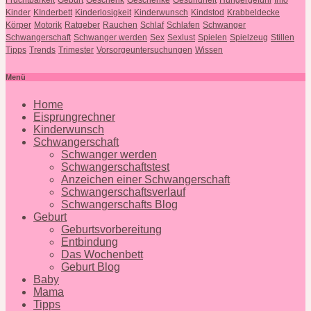
Kinder
KInderbett
Kinderlosigkeit
Kinderwunsch
Kindstod
Krabbeldecke
Körper
Motorik
Ratgeber
Rauchen
Schlaf
Schlafen
Schwanger
Schwangerschaft
Schwanger werden
Sex
Sexlust
Spielen
Spielzeug
Stillen
Tipps
Trends
Trimester
Vorsorgeuntersuchungen
Wissen
Menü
Home
Eisprungrechner
Kinderwunsch
Schwangerschaft
Schwanger werden
Schwangerschaftstest
Anzeichen einer Schwangerschaft
Schwangerschaftsverlauf
Schwangerschafts Blog
Geburt
Geburtsvorbereitung
Entbindung
Das Wochenbett
Geburt Blog
Baby
Mama
Tipps