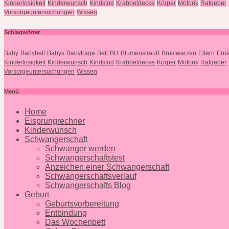
Kinderlosigkeit
Kinderwunsch
Kindstod
Krabbeldecke
Körper
Motorik
Ratgeber
Vorsorgeuntersuchungen
Wissen
Schlagwörter
Baby
Babybett
Babys
Babytrage
Bett
BH
Blumenstrauß
Brustwarzen
Eltern
Ern
Kinderlosigkeit
Kinderwunsch
Kindstod
Krabbeldecke
Körper
Motorik
Ratgeber
Vorsorgeuntersuchungen
Wissen
Menü
Home
Eisprungrechner
Kinderwunsch
Schwangerschaft
Schwanger werden
Schwangerschaftstest
Anzeichen einer Schwangerschaft
Schwangerschaftsverlauf
Schwangerschafts Blog
Geburt
Geburtsvorbereitung
Entbindung
Das Wochenbett