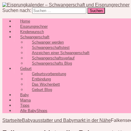
Suchen nach:
Home
Eisprungrechner
Kinderwunsch
Schwangerschaft
Schwanger werden
Schwangerschaftstest
Anzeichen einer Schwangerschaft
Schwangerschaftsverlauf
Schwangerschafts Blog
Geburt
Geburtsvorbereitung
Entbindung
Das Wochenbett
Geburt Blog
Baby
Mama
Tipps
Alle BabyShops
Startseite
Babyausstatter und Babymarkt in der Nähe
Falkensee