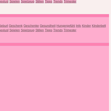
exlust
Spielen
Spielzeug
Stillen
Tipps
Trends
Trimester
Geburt
Geschenk
Geschenke
Gesundheit
Hungergefühl
Info
Kinder
KInderbett
exlust
Spielen
Spielzeug
Stillen
Tipps
Trends
Trimester