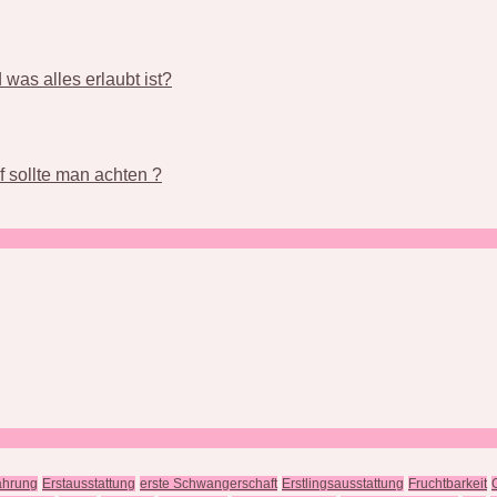
was alles erlaubt ist?
 sollte man achten ?
ährung
Erstausstattung
erste Schwangerschaft
Erstlingsausstattung
Fruchtbarkeit