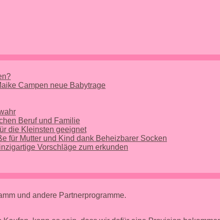
nen?
 Maike Campen neue Babytrage
 wahr
chen Beruf und Familie
ür die Kleinsten geeignet
e für Mutter und Kind dank Beheizbarer Socken
nzigartige Vorschläge zum erkunden
gramm und andere Partnerprogramme.