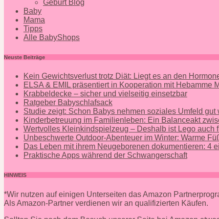
Geburt Blog
Baby
Mama
Tipps
Alle BabyShops
Neuste Beiträge
Kein Gewichtsverlust trotz Diät: Liegt es an den Hormo
ELSA & EMIL präsentiert in Kooperation mit Hebamme
Krabbeldecke – sicher und vielseitig einsetzbar
Ratgeber Babyschlafsack
Studie zeigt: Schon Babys nehmen soziales Umfeld gut
Kinderbetreuung im Familienleben: Ein Balanceakt zwis
Wertvolles Kleinkindspielzeug – Deshalb ist Lego auch f
Unbeschwerte Outdoor-Abenteuer im Winter: Warme Füß
Das Leben mit ihrem Neugeborenen dokumentieren: 4 ei
Praktische Apps während der Schwangerschaft
HINWEIS
*Wir nutzen auf einigen Unterseiten das Amazon Partnerpro
Als Amazon-Partner verdienen wir an qualifizierten Käufen.