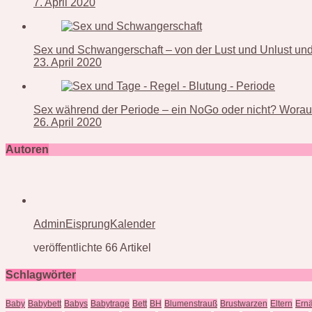
7. April 2020
Sex und Schwangerschaft – von der Lust und Unlust und 
23. April 2020
Sex während der Periode – ein NoGo oder nicht? Worauf
26. April 2020
Autoren
AdminEisprungKalender
veröffentlichte 66 Artikel
Schlagwörter
Baby
Babybett
Babys
Babytrage
Bett
BH
Blumenstrauß
Brustwarzen
Eltern
Ern