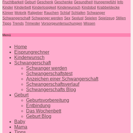
Fruchtbarkeit
Geburt
Geschenk
Geschenke
Gesundheit
Hungergefühl
Info
Kinder
KInderbett
Kinderlosigkeit
Kinderwunsch
Kindstod
Krabbeldecke
Körper
Motorik
Ratgeber
Rauchen
Schlaf
Schlafen
Schwanger
Schwangerschaft
Schwanger werden
Sex
Sexlust
Spielen
Spielzeug
Stillen
Tipps
Trends
Trimester
Vorsorgeuntersuchungen
Wissen
Menü
Home
Eisprungrechner
Kinderwunsch
Schwangerschaft
Schwanger werden
Schwangerschaftstest
Anzeichen einer Schwangerschaft
Schwangerschaftsverlauf
Schwangerschafts Blog
Geburt
Geburtsvorbereitung
Entbindung
Das Wochenbett
Geburt Blog
Baby
Mama
Tipps