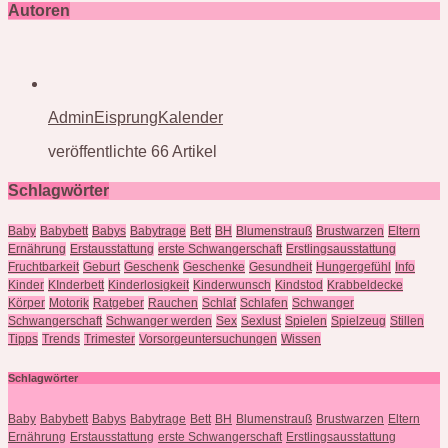
Autoren
AdminEisprungKalender
veröffentlichte 66 Artikel
Schlagwörter
Baby
Babybett
Babys
Babytrage
Bett
BH
Blumenstrauß
Brustwarzen
Eltern
Ernährung
Erstausstattung
erste Schwangerschaft
Erstlingsausstattung
Fruchtbarkeit
Geburt
Geschenk
Geschenke
Gesundheit
Hungergefühl
Info
Kinder
KInderbett
Kinderlosigkeit
Kinderwunsch
Kindstod
Krabbeldecke
Körper
Motorik
Ratgeber
Rauchen
Schlaf
Schlafen
Schwanger
Schwangerschaft
Schwanger werden
Sex
Sexlust
Spielen
Spielzeug
Stillen
Tipps
Trends
Trimester
Vorsorgeuntersuchungen
Wissen
Schlagwörter
Baby
Babybett
Babys
Babytrage
Bett
BH
Blumenstrauß
Brustwarzen
Eltern
Ernährung
Erstausstattung
erste Schwangerschaft
Erstlingsausstattung