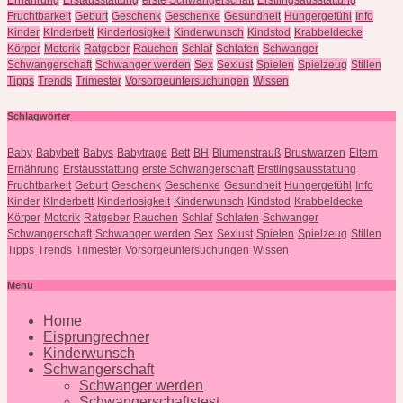
Ernährung
Erstausstattung
erste Schwangerschaft
Erstlingsausstattung
Fruchtbarkeit
Geburt
Geschenk
Geschenke
Gesundheit
Hungergefühl
Info
Kinder
KInderbett
Kinderlosigkeit
Kinderwunsch
Kindstod
Krabbeldecke
Körper
Motorik
Ratgeber
Rauchen
Schlaf
Schlafen
Schwanger
Schwangerschaft
Schwanger werden
Sex
Sexlust
Spielen
Spielzeug
Stillen
Tipps
Trends
Trimester
Vorsorgeuntersuchungen
Wissen
Schlagwörter
Baby
Babybett
Babys
Babytrage
Bett
BH
Blumenstrauß
Brustwarzen
Eltern
Ernährung
Erstausstattung
erste Schwangerschaft
Erstlingsausstattung
Fruchtbarkeit
Geburt
Geschenk
Geschenke
Gesundheit
Hungergefühl
Info
Kinder
KInderbett
Kinderlosigkeit
Kinderwunsch
Kindstod
Krabbeldecke
Körper
Motorik
Ratgeber
Rauchen
Schlaf
Schlafen
Schwanger
Schwangerschaft
Schwanger werden
Sex
Sexlust
Spielen
Spielzeug
Stillen
Tipps
Trends
Trimester
Vorsorgeuntersuchungen
Wissen
Menü
Home
Eisprungrechner
Kinderwunsch
Schwangerschaft
Schwanger werden
Schwangerschaftstest