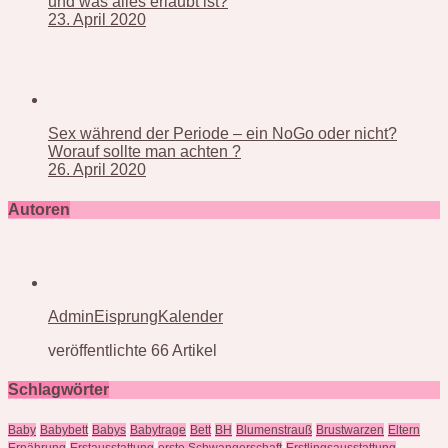
und was alles erlaubt ist?
23. April 2020
Sex während der Periode – ein NoGo oder nicht?
Worauf sollte man achten ?
26. April 2020
Autoren
AdminEisprungKalender
veröffentlichte 66 Artikel
Schlagwörter
Baby
Babybett
Babys
Babytrage
Bett
BH
Blumenstrauß
Brustwarzen
Eltern