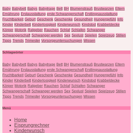
Baby
Babybett
Babys
Babytrage
Bett
BH
Blumenstrauß
Brustwarzen
Eltern
Ernährung
Erstausstattung
erste Schwangerschaft
Erstlingsausstattung
Fruchtbarkeit
Geburt
Geschenk
Geschenke
Gesundheit
Hungergefühl
Info
Kinder
KInderbett
Kinderlosigkeit
Kinderwunsch
Kindstod
Krabbeldecke
Körper
Motorik
Ratgeber
Rauchen
Schlaf
Schlafen
Schwanger
Schwangerschaft
Schwanger werden
Sex
Sexlust
Spielen
Spielzeug
Stillen
Tipps
Trends
Trimester
Vorsorgeuntersuchungen
Wissen
Schlagwörter
Baby
Babybett
Babys
Babytrage
Bett
BH
Blumenstrauß
Brustwarzen
Eltern
Ernährung
Erstausstattung
erste Schwangerschaft
Erstlingsausstattung
Fruchtbarkeit
Geburt
Geschenk
Geschenke
Gesundheit
Hungergefühl
Info
Kinder
KInderbett
Kinderlosigkeit
Kinderwunsch
Kindstod
Krabbeldecke
Körper
Motorik
Ratgeber
Rauchen
Schlaf
Schlafen
Schwanger
Schwangerschaft
Schwanger werden
Sex
Sexlust
Spielen
Spielzeug
Stillen
Tipps
Trends
Trimester
Vorsorgeuntersuchungen
Wissen
Menü
Home
Eisprungrechner
Kinderwunsch