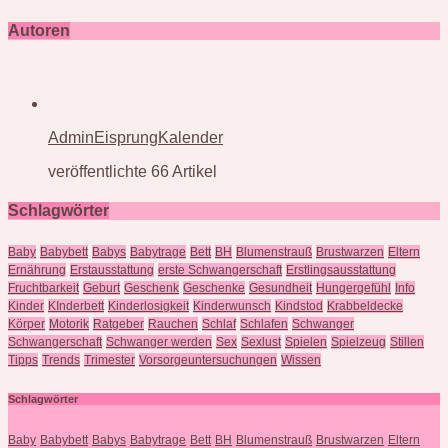
Autoren
AdminEisprungKalender
veröffentlichte 66 Artikel
Schlagwörter
Baby
Babybett
Babys
Babytrage
Bett
BH
Blumenstrauß
Brustwarzen
Eltern
Ernährung
Erstausstattung
erste Schwangerschaft
Erstlingsausstattung
Fruchtbarkeit
Geburt
Geschenk
Geschenke
Gesundheit
Hungergefühl
Info
Kinder
KInderbett
Kinderlosigkeit
Kinderwunsch
Kindstod
Krabbeldecke
Körper
Motorik
Ratgeber
Rauchen
Schlaf
Schlafen
Schwanger
Schwangerschaft
Schwanger werden
Sex
Sexlust
Spielen
Spielzeug
Stillen
Tipps
Trends
Trimester
Vorsorgeuntersuchungen
Wissen
Schlagwörter
Baby
Babybett
Babys
Babytrage
Bett
BH
Blumenstrauß
Brustwarzen
Eltern