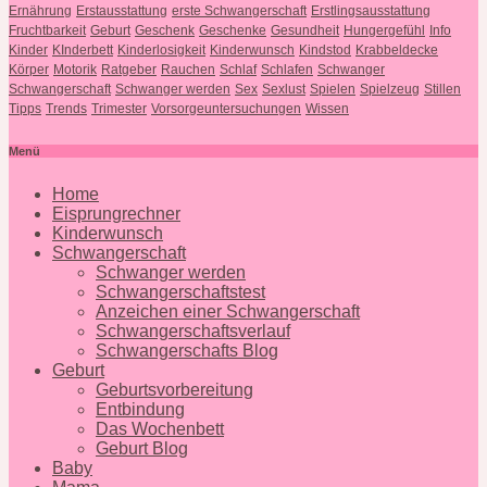
Ernährung
Erstausstattung
erste Schwangerschaft
Erstlingsausstattung
Fruchtbarkeit
Geburt
Geschenk
Geschenke
Gesundheit
Hungergefühl
Info
Kinder
KInderbett
Kinderlosigkeit
Kinderwunsch
Kindstod
Krabbeldecke
Körper
Motorik
Ratgeber
Rauchen
Schlaf
Schlafen
Schwanger
Schwangerschaft
Schwanger werden
Sex
Sexlust
Spielen
Spielzeug
Stillen
Tipps
Trends
Trimester
Vorsorgeuntersuchungen
Wissen
Menü
Home
Eisprungrechner
Kinderwunsch
Schwangerschaft
Schwanger werden
Schwangerschaftstest
Anzeichen einer Schwangerschaft
Schwangerschaftsverlauf
Schwangerschafts Blog
Geburt
Geburtsvorbereitung
Entbindung
Das Wochenbett
Geburt Blog
Baby