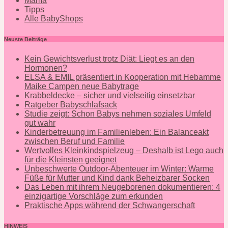
Mama
Tipps
Alle BabyShops
Neuste Beiträge
Kein Gewichtsverlust trotz Diät: Liegt es an den
Hormonen?
ELSA & EMIL präsentiert in Kooperation mit Hebamme
Maike Campen neue Babytrage
Krabbeldecke – sicher und vielseitig einsetzbar
Ratgeber Babyschlafsack
Studie zeigt: Schon Babys nehmen soziales Umfeld
gut wahr
Kinderbetreuung im Familienleben: Ein Balanceakt
zwischen Beruf und Familie
Wertvolles Kleinkindspielzeug – Deshalb ist Lego auch
für die Kleinsten geeignet
Unbeschwerte Outdoor-Abenteuer im Winter: Warme
Füße für Mutter und Kind dank Beheizbarer Socken
Das Leben mit ihrem Neugeborenen dokumentieren: 4
einzigartige Vorschläge zum erkunden
Praktische Apps während der Schwangerschaft
HINWEIS