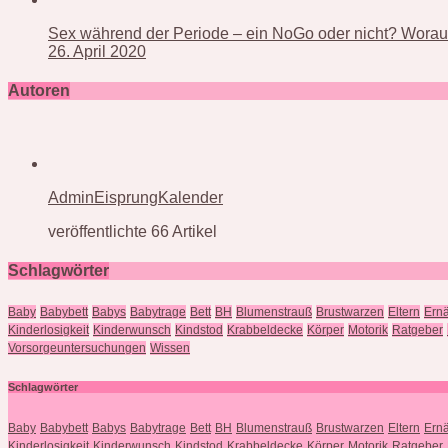
Sex während der Periode – ein NoGo oder nicht? Worauf
26. April 2020
Autoren
AdminEisprungKalender
veröffentlichte 66 Artikel
Schlagwörter
Baby
Babybett
Babys
Babytrage
Bett
BH
Blumenstrauß
Brustwarzen
Eltern
Ern
Kinderlosigkeit
Kinderwunsch
Kindstod
Krabbeldecke
Körper
Motorik
Ratgeber
Vorsorgeuntersuchungen
Wissen
Schlagwörter
Baby
Babybett
Babys
Babytrage
Bett
BH
Blumenstrauß
Brustwarzen
Eltern
Ern
Kinderlosigkeit
Kinderwunsch
Kindstod
Krabbeldecke
Körper
Motorik
Ratgeber