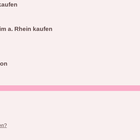
kaufen
im a. Rhein kaufen
zon
nen?