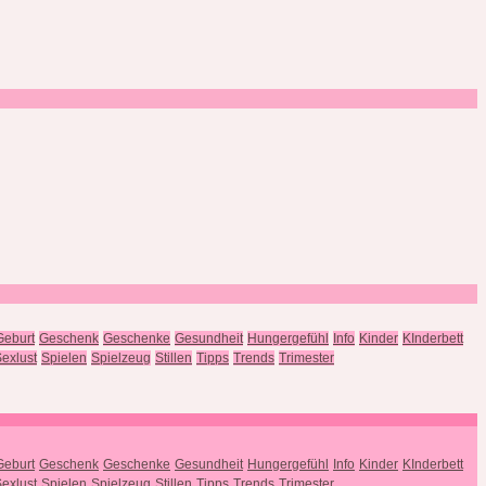
Geburt
Geschenk
Geschenke
Gesundheit
Hungergefühl
Info
Kinder
KInderbett
exlust
Spielen
Spielzeug
Stillen
Tipps
Trends
Trimester
Geburt
Geschenk
Geschenke
Gesundheit
Hungergefühl
Info
Kinder
KInderbett
exlust
Spielen
Spielzeug
Stillen
Tipps
Trends
Trimester