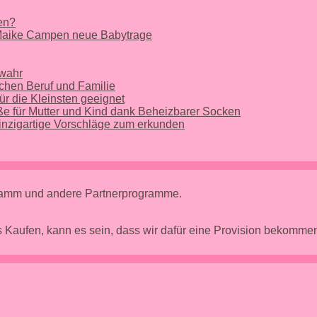
nen?
 Maike Campen neue Babytrage
 wahr
chen Beruf und Familie
ür die Kleinsten geeignet
e für Mutter und Kind dank Beheizbarer Socken
nzigartige Vorschläge zum erkunden
gramm und andere Partnerprogramme.
 Kaufen, kann es sein, dass wir dafür eine Provision bekomm