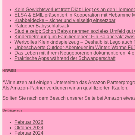
Kein Gewichtsverlust trotz Diät: Liegt es an den Hormo
ELSA & EMIL präsentiert in Kooperation mit Hebamme
Krabbeldecke – sicher und vielseitig einsetzbar
Ratgeber Babyschlafsack
Studie zeigt: Schon Babys nehmen soziales Umfeld gut
Kinderbetreuung im Familienleben: Ein Balanceakt zwis
Wertvolles Kleinkindspielzeug – Deshalb ist Lego auch f
Unbeschwerte Outdoor-Abenteuer im Winter: Warme Füß
Das Leben mit ihrem Neugeborenen dokumentieren: 4 ei
Praktische Apps während der Schwangerschaft
HINWEIS
*Wir nutzen auf einigen Unterseiten das Amazon Partnerpro
Als Amazon-Partner verdienen wir an qualifizierten Käufen.
Sollten Sie nach dem Besuch unserer Seite bei Amazon etwas
Beiträge aus
Februar 2026
Oktober 2024
Februar 2024