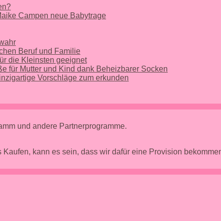
nen?
 Maike Campen neue Babytrage
 wahr
chen Beruf und Familie
ür die Kleinsten geeignet
e für Mutter und Kind dank Beheizbarer Socken
nzigartige Vorschläge zum erkunden
gramm und andere Partnerprogramme.
 Kaufen, kann es sein, dass wir dafür eine Provision bekomm