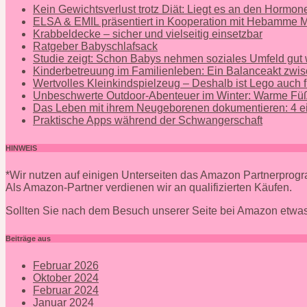
Kein Gewichtsverlust trotz Diät: Liegt es an den Hormo
ELSA & EMIL präsentiert in Kooperation mit Hebamme
Krabbeldecke – sicher und vielseitig einsetzbar
Ratgeber Babyschlafsack
Studie zeigt: Schon Babys nehmen soziales Umfeld gut
Kinderbetreuung im Familienleben: Ein Balanceakt zwis
Wertvolles Kleinkindspielzeug – Deshalb ist Lego auch f
Unbeschwerte Outdoor-Abenteuer im Winter: Warme Füß
Das Leben mit ihrem Neugeborenen dokumentieren: 4 ei
Praktische Apps während der Schwangerschaft
HINWEIS
*Wir nutzen auf einigen Unterseiten das Amazon Partnerpro
Als Amazon-Partner verdienen wir an qualifizierten Käufen.
Sollten Sie nach dem Besuch unserer Seite bei Amazon etwas
Beiträge aus
Februar 2026
Oktober 2024
Februar 2024
Januar 2024