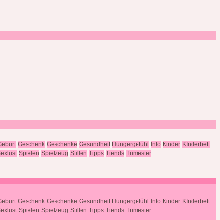
Geburt
Geschenk
Geschenke
Gesundheit
Hungergefühl
Info
Kinder
KInderbett
exlust
Spielen
Spielzeug
Stillen
Tipps
Trends
Trimester
Geburt
Geschenk
Geschenke
Gesundheit
Hungergefühl
Info
Kinder
KInderbett
exlust
Spielen
Spielzeug
Stillen
Tipps
Trends
Trimester