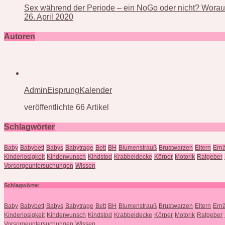
Sex während der Periode – ein NoGo oder nicht? Worauf
26. April 2020
Autoren
AdminEisprungKalender
veröffentlichte 66 Artikel
Schlagwörter
Baby
Babybett
Babys
Babytrage
Bett
BH
Blumenstrauß
Brustwarzen
Eltern
Ern
Kinderlosigkeit
Kinderwunsch
Kindstod
Krabbeldecke
Körper
Motorik
Ratgeber
Vorsorgeuntersuchungen
Wissen
Schlagwörter
Baby
Babybett
Babys
Babytrage
Bett
BH
Blumenstrauß
Brustwarzen
Eltern
Ern
Kinderlosigkeit
Kinderwunsch
Kindstod
Krabbeldecke
Körper
Motorik
Ratgeber
Vorsorgeuntersuchungen
Wissen