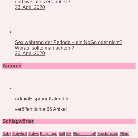
und was alles erlaubt ist?
23. April 2020
Sex während der Periode – ein NoGo oder nicht?
Worauf sollte man achten ?
26. April 2020
Autoren
AdminEisprungKalender
veröffentlichte 66 Artikel
Schlagwörter
Baby
Babybett
Babys
Babytrage
Bett
BH
Blumenstrauß
Brustwarzen
Eltern