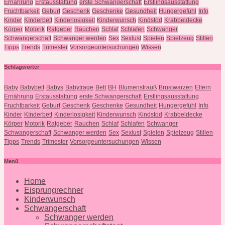
Ernährung
Erstausstattung
erste Schwangerschaft
Erstlingsausstattung
Fruchtbarkeit
Geburt
Geschenk
Geschenke
Gesundheit
Hungergefühl
Info
Kinder
KInderbett
Kinderlosigkeit
Kinderwunsch
Kindstod
Krabbeldecke
Körper
Motorik
Ratgeber
Rauchen
Schlaf
Schlafen
Schwanger
Schwangerschaft
Schwanger werden
Sex
Sexlust
Spielen
Spielzeug
Stillen
Tipps
Trends
Trimester
Vorsorgeuntersuchungen
Wissen
Schlagwörter
Baby
Babybett
Babys
Babytrage
Bett
BH
Blumenstrauß
Brustwarzen
Eltern
Ernährung
Erstausstattung
erste Schwangerschaft
Erstlingsausstattung
Fruchtbarkeit
Geburt
Geschenk
Geschenke
Gesundheit
Hungergefühl
Info
Kinder
KInderbett
Kinderlosigkeit
Kinderwunsch
Kindstod
Krabbeldecke
Körper
Motorik
Ratgeber
Rauchen
Schlaf
Schlafen
Schwanger
Schwangerschaft
Schwanger werden
Sex
Sexlust
Spielen
Spielzeug
Stillen
Tipps
Trends
Trimester
Vorsorgeuntersuchungen
Wissen
Menü
Home
Eisprungrechner
Kinderwunsch
Schwangerschaft
Schwanger werden