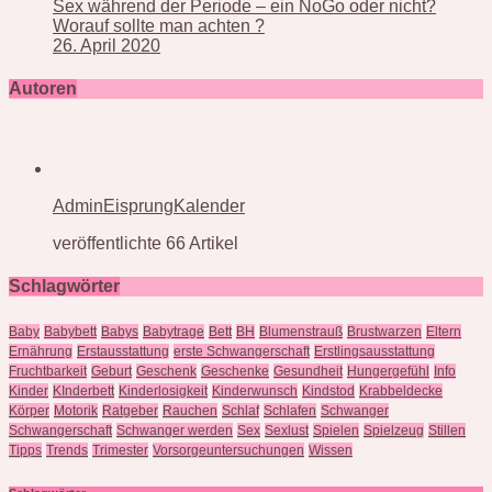
Sex während der Periode – ein NoGo oder nicht?
Worauf sollte man achten ?
26. April 2020
Autoren
AdminEisprungKalender
veröffentlichte 66 Artikel
Schlagwörter
Baby
Babybett
Babys
Babytrage
Bett
BH
Blumenstrauß
Brustwarzen
Eltern
Ernährung
Erstausstattung
erste Schwangerschaft
Erstlingsausstattung
Fruchtbarkeit
Geburt
Geschenk
Geschenke
Gesundheit
Hungergefühl
Info
Kinder
KInderbett
Kinderlosigkeit
Kinderwunsch
Kindstod
Krabbeldecke
Körper
Motorik
Ratgeber
Rauchen
Schlaf
Schlafen
Schwanger
Schwangerschaft
Schwanger werden
Sex
Sexlust
Spielen
Spielzeug
Stillen
Tipps
Trends
Trimester
Vorsorgeuntersuchungen
Wissen