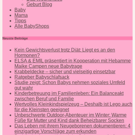
Geburt Blog
Baby
Mama
Tipps
Alle BabyShops
Neuste Beiträge
Kein Gewichtsverlust trotz Diät: Liegt es an den
Hormonen?
ELSA & EMIL präsentiert in Kooperation mit Hebamme
Maike Campen neue Babytrage
Krabbeldecke – sicher und vielseitig einsetzbar
Ratgeber Babyschlafsack
Studie zeigt: Schon Babys nehmen soziales Umfeld
gut wahr
Kinderbetreuung im Familienleben: Ein Balanceakt
zwischen Beruf und Familie
Wertvolles Kleinkindspielzeug – Deshalb ist Lego auch
für die Kleinsten geeignet
Unbeschwerte Outdoor-Abenteuer im Winter: Warme
Füße für Mutter und Kind dank Beheizbarer Socken
Das Leben mit ihrem Neugeborenen dokumentieren: 4
einzigartige Vorschläge zum erkunden