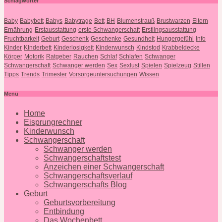
Schlagwörter
Baby
Babybett
Babys
Babytrage
Bett
BH
Blumenstrauß
Brustwarzen
Eltern
Ernährung
Erstausstattung
erste Schwangerschaft
Erstlingsausstattung
Fruchtbarkeit
Geburt
Geschenk
Geschenke
Gesundheit
Hungergefühl
Info
Kinder
KInderbett
Kinderlosigkeit
Kinderwunsch
Kindstod
Krabbeldecke
Körper
Motorik
Ratgeber
Rauchen
Schlaf
Schlafen
Schwanger
Schwangerschaft
Schwanger werden
Sex
Sexlust
Spielen
Spielzeug
Stillen
Tipps
Trends
Trimester
Vorsorgeuntersuchungen
Wissen
Menü
Home
Eisprungrechner
Kinderwunsch
Schwangerschaft
Schwanger werden
Schwangerschaftstest
Anzeichen einer Schwangerschaft
Schwangerschaftsverlauf
Schwangerschafts Blog
Geburt
Geburtsvorbereitung
Entbindung
Das Wochenbett