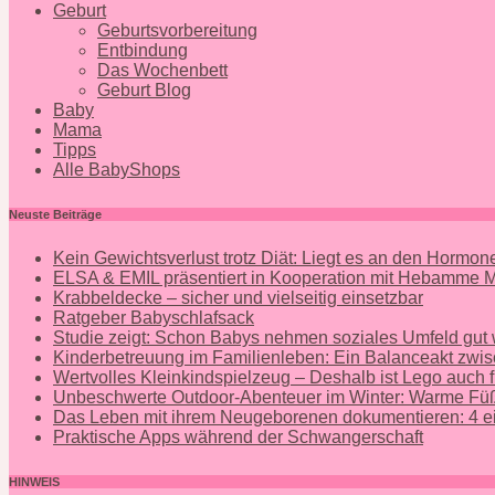
Geburt
Geburtsvorbereitung
Entbindung
Das Wochenbett
Geburt Blog
Baby
Mama
Tipps
Alle BabyShops
Neuste Beiträge
Kein Gewichtsverlust trotz Diät: Liegt es an den Hormo
ELSA & EMIL präsentiert in Kooperation mit Hebamme
Krabbeldecke – sicher und vielseitig einsetzbar
Ratgeber Babyschlafsack
Studie zeigt: Schon Babys nehmen soziales Umfeld gut
Kinderbetreuung im Familienleben: Ein Balanceakt zwis
Wertvolles Kleinkindspielzeug – Deshalb ist Lego auch f
Unbeschwerte Outdoor-Abenteuer im Winter: Warme Füß
Das Leben mit ihrem Neugeborenen dokumentieren: 4 ei
Praktische Apps während der Schwangerschaft
HINWEIS