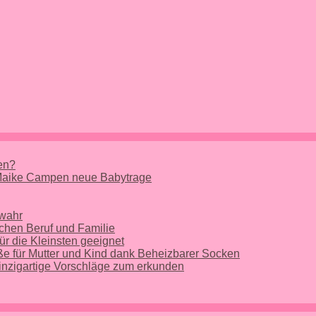
nen?
 Maike Campen neue Babytrage
 wahr
chen Beruf und Familie
ür die Kleinsten geeignet
e für Mutter und Kind dank Beheizbarer Socken
nzigartige Vorschläge zum erkunden