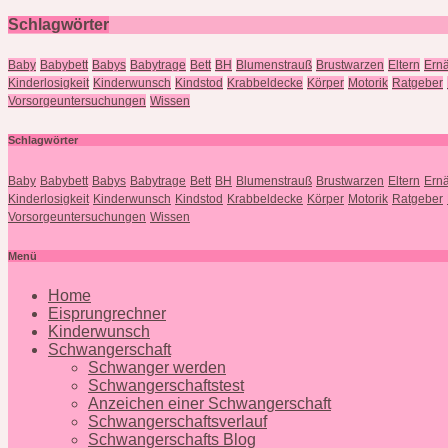
Schlagwörter
Baby
Babybett
Babys
Babytrage
Bett
BH
Blumenstrauß
Brustwarzen
Eltern
Ern
Kinderlosigkeit
Kinderwunsch
Kindstod
Krabbeldecke
Körper
Motorik
Ratgeber
Vorsorgeuntersuchungen
Wissen
Schlagwörter
Baby
Babybett
Babys
Babytrage
Bett
BH
Blumenstrauß
Brustwarzen
Eltern
Ern
Kinderlosigkeit
Kinderwunsch
Kindstod
Krabbeldecke
Körper
Motorik
Ratgeber
Vorsorgeuntersuchungen
Wissen
Menü
Home
Eisprungrechner
Kinderwunsch
Schwangerschaft
Schwanger werden
Schwangerschaftstest
Anzeichen einer Schwangerschaft
Schwangerschaftsverlauf
Schwangerschafts Blog