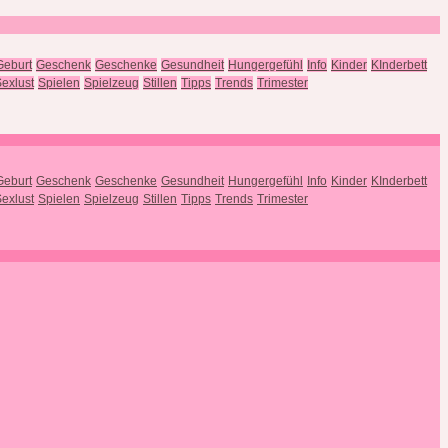
Geburt
Geschenk
Geschenke
Gesundheit
Hungergefühl
Info
Kinder
KInderbett
exlust
Spielen
Spielzeug
Stillen
Tipps
Trends
Trimester
Geburt
Geschenk
Geschenke
Gesundheit
Hungergefühl
Info
Kinder
KInderbett
exlust
Spielen
Spielzeug
Stillen
Tipps
Trends
Trimester