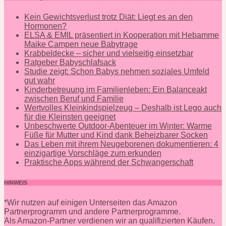
Kein Gewichtsverlust trotz Diät: Liegt es an den
Hormonen?
ELSA & EMIL präsentiert in Kooperation mit Hebamme
Maike Campen neue Babytrage
Krabbeldecke – sicher und vielseitig einsetzbar
Ratgeber Babyschlafsack
Studie zeigt: Schon Babys nehmen soziales Umfeld
gut wahr
Kinderbetreuung im Familienleben: Ein Balanceakt
zwischen Beruf und Familie
Wertvolles Kleinkindspielzeug – Deshalb ist Lego auch
für die Kleinsten geeignet
Unbeschwerte Outdoor-Abenteuer im Winter: Warme
Füße für Mutter und Kind dank Beheizbarer Socken
Das Leben mit ihrem Neugeborenen dokumentieren: 4
einzigartige Vorschläge zum erkunden
Praktische Apps während der Schwangerschaft
HINWEIS
*Wir nutzen auf einigen Unterseiten das Amazon
Partnerprogramm und andere Partnerprogramme.
Als Amazon-Partner verdienen wir an qualifizierten Käufen.