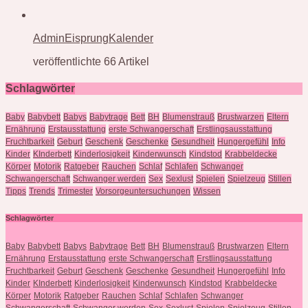
AdminEisprungKalender
veröffentlichte 66 Artikel
Schlagwörter
Baby
Babybett
Babys
Babytrage
Bett
BH
Blumenstrauß
Brustwarzen
Eltern
Ernährung
Erstausstattung
erste Schwangerschaft
Erstlingsausstattung
Fruchtbarkeit
Geburt
Geschenk
Geschenke
Gesundheit
Hungergefühl
Info
Kinder
KInderbett
Kinderlosigkeit
Kinderwunsch
Kindstod
Krabbeldecke
Körper
Motorik
Ratgeber
Rauchen
Schlaf
Schlafen
Schwanger
Schwangerschaft
Schwanger werden
Sex
Sexlust
Spielen
Spielzeug
Stillen
Tipps
Trends
Trimester
Vorsorgeuntersuchungen
Wissen
Schlagwörter
Baby
Babybett
Babys
Babytrage
Bett
BH
Blumenstrauß
Brustwarzen
Eltern
Ernährung
Erstausstattung
erste Schwangerschaft
Erstlingsausstattung
Fruchtbarkeit
Geburt
Geschenk
Geschenke
Gesundheit
Hungergefühl
Info
Kinder
KInderbett
Kinderlosigkeit
Kinderwunsch
Kindstod
Krabbeldecke
Körper
Motorik
Ratgeber
Rauchen
Schlaf
Schlafen
Schwanger
Schwangerschaft
Schwanger werden
Sex
Sexlust
Spielen
Spielzeug
Stillen