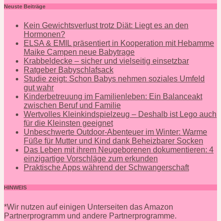
Neuste Beiträge
Kein Gewichtsverlust trotz Diät: Liegt es an den
Hormonen?
ELSA & EMIL präsentiert in Kooperation mit Hebamme
Maike Campen neue Babytrage
Krabbeldecke – sicher und vielseitig einsetzbar
Ratgeber Babyschlafsack
Studie zeigt: Schon Babys nehmen soziales Umfeld
gut wahr
Kinderbetreuung im Familienleben: Ein Balanceakt
zwischen Beruf und Familie
Wertvolles Kleinkindspielzeug – Deshalb ist Lego auch
für die Kleinsten geeignet
Unbeschwerte Outdoor-Abenteuer im Winter: Warme
Füße für Mutter und Kind dank Beheizbarer Socken
Das Leben mit ihrem Neugeborenen dokumentieren: 4
einzigartige Vorschläge zum erkunden
Praktische Apps während der Schwangerschaft
HINWEIS
*Wir nutzen auf einigen Unterseiten das Amazon
Partnerprogramm und andere Partnerprogramme.