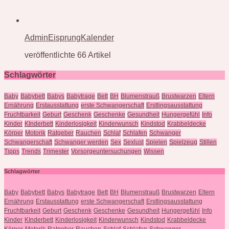
AdminEisprungKalender
veröffentlichte 66 Artikel
Schlagwörter
Baby
Babybett
Babys
Babytrage
Bett
BH
Blumenstrauß
Brustwarzen
Eltern
Ernährung
Erstausstattung
erste Schwangerschaft
Erstlingsausstattung
Fruchtbarkeit
Geburt
Geschenk
Geschenke
Gesundheit
Hungergefühl
Info
Kinder
KInderbett
Kinderlosigkeit
Kinderwunsch
Kindstod
Krabbeldecke
Körper
Motorik
Ratgeber
Rauchen
Schlaf
Schlafen
Schwanger
Schwangerschaft
Schwanger werden
Sex
Sexlust
Spielen
Spielzeug
Stillen
Tipps
Trends
Trimester
Vorsorgeuntersuchungen
Wissen
Schlagwörter
Baby
Babybett
Babys
Babytrage
Bett
BH
Blumenstrauß
Brustwarzen
Eltern
Ernährung
Erstausstattung
erste Schwangerschaft
Erstlingsausstattung
Fruchtbarkeit
Geburt
Geschenk
Geschenke
Gesundheit
Hungergefühl
Info
Kinder
KInderbett
Kinderlosigkeit
Kinderwunsch
Kindstod
Krabbeldecke
Körper
Motorik
Ratgeber
Rauchen
Schlaf
Schlafen
Schwanger