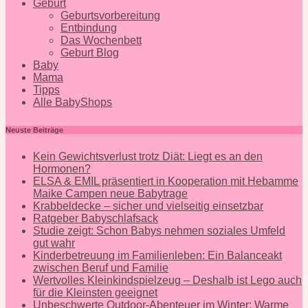
Geburt
Geburtsvorbereitung
Entbindung
Das Wochenbett
Geburt Blog
Baby
Mama
Tipps
Alle BabyShops
Neuste Beiträge
Kein Gewichtsverlust trotz Diät: Liegt es an den
Hormonen?
ELSA & EMIL präsentiert in Kooperation mit Hebamme
Maike Campen neue Babytrage
Krabbeldecke – sicher und vielseitig einsetzbar
Ratgeber Babyschlafsack
Studie zeigt: Schon Babys nehmen soziales Umfeld
gut wahr
Kinderbetreuung im Familienleben: Ein Balanceakt
zwischen Beruf und Familie
Wertvolles Kleinkindspielzeug – Deshalb ist Lego auch
für die Kleinsten geeignet
Unbeschwerte Outdoor-Abenteuer im Winter: Warme