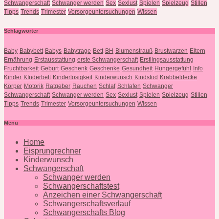
Schwangerschaft
Schwanger werden
Sex
Sexlust
Spielen
Spielzeug
Stillen
Tipps
Trends
Trimester
Vorsorgeuntersuchungen
Wissen
Schlagwörter
Baby
Babybett
Babys
Babytrage
Bett
BH
Blumenstrauß
Brustwarzen
Eltern
Ernährung
Erstausstattung
erste Schwangerschaft
Erstlingsausstattung
Fruchtbarkeit
Geburt
Geschenk
Geschenke
Gesundheit
Hungergefühl
Info
Kinder
KInderbett
Kinderlosigkeit
Kinderwunsch
Kindstod
Krabbeldecke
Körper
Motorik
Ratgeber
Rauchen
Schlaf
Schlafen
Schwanger
Schwangerschaft
Schwanger werden
Sex
Sexlust
Spielen
Spielzeug
Stillen
Tipps
Trends
Trimester
Vorsorgeuntersuchungen
Wissen
Menü
Home
Eisprungrechner
Kinderwunsch
Schwangerschaft
Schwanger werden
Schwangerschaftstest
Anzeichen einer Schwangerschaft
Schwangerschaftsverlauf
Schwangerschafts Blog