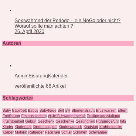
Sex während der Periode – ein NoGo oder nicht?
Worauf sollte man achten ?
26. April 2020
Autoren
AdminEisprungKalender
veröffentlichte 66 Artikel
Schlagwörter
Baby
Babybett
Babys
Babytrage
Bett
BH
Blumenstrauß
Brustwarzen
Eltern
Ernährung
Erstausstattung
erste Schwangerschaft
Erstlingsausstattung
Fruchtbarkeit
Geburt
Geschenk
Geschenke
Gesundheit
Hungergefühl
Info
Kinder
KInderbett
Kinderlosigkeit
Kinderwunsch
Kindstod
Krabbeldecke
Körper
Motorik
Ratgeber
Rauchen
Schlaf
Schlafen
Schwanger