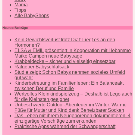
Mama
Tipps
Alle BabyShops
Neuste Beiträge
Kein Gewichtsverlust trotz Diät: Liegt es an den
Hormonen?
ELSA & EMIL präsentiert in Kooperation mit Hebamme
Maike Campen neue Babytrage
Krabbeldecke – sicher und vielseitig einsetzbar
Ratgeber Babyschlafsack
Studie zeigt: Schon Babys nehmen soziales Umfeld
gut wahr
Kinderbetreuung im Familienleben: Ein Balanceakt
zwischen Beruf und Familie
Wertvolles Kleinkindspielzeug – Deshalb ist Lego auch
für die Kleinsten geeignet
Unbeschwerte Outdoor-Abenteuer im Winter: Warme
Füße für Mutter und Kind dank Beheizbarer Socken
Das Leben mit ihrem Neugeborenen dokumentieren: 4
einzigartige Vorschläge zum erkunden
Praktische Apps während der Schwangerschaft