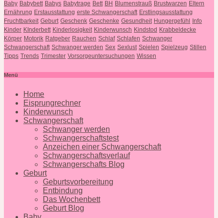
Baby
Babybett
Babys
Babytrage
Bett
BH
Blumenstrauß
Brustwarzen
Eltern
Ernährung
Erstausstattung
erste Schwangerschaft
Erstlingsausstattung
Fruchtbarkeit
Geburt
Geschenk
Geschenke
Gesundheit
Hungergefühl
Info
Kinder
KInderbett
Kinderlosigkeit
Kinderwunsch
Kindstod
Krabbeldecke
Körper
Motorik
Ratgeber
Rauchen
Schlaf
Schlafen
Schwanger
Schwangerschaft
Schwanger werden
Sex
Sexlust
Spielen
Spielzeug
Stillen
Tipps
Trends
Trimester
Vorsorgeuntersuchungen
Wissen
Menü
Home
Eisprungrechner
Kinderwunsch
Schwangerschaft
Schwanger werden
Schwangerschaftstest
Anzeichen einer Schwangerschaft
Schwangerschaftsverlauf
Schwangerschafts Blog
Geburt
Geburtsvorbereitung
Entbindung
Das Wochenbett
Geburt Blog
Baby