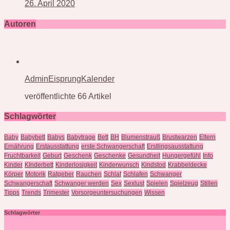
26. April 2020
Autoren
AdminEisprungKalender
veröffentlichte 66 Artikel
Schlagwörter
Baby
Babybett
Babys
Babytrage
Bett
BH
Blumenstrauß
Brustwarzen
Eltern
Ernährung
Erstausstattung
erste Schwangerschaft
Erstlingsausstattung
Fruchtbarkeit
Geburt
Geschenk
Geschenke
Gesundheit
Hungergefühl
Info
Kinder
KInderbett
Kinderlosigkeit
Kinderwunsch
Kindstod
Krabbeldecke
Körper
Motorik
Ratgeber
Rauchen
Schlaf
Schlafen
Schwanger
Schwangerschaft
Schwanger werden
Sex
Sexlust
Spielen
Spielzeug
Stillen
Tipps
Trends
Trimester
Vorsorgeuntersuchungen
Wissen
Schlagwörter