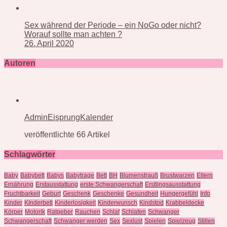
Sex während der Periode – ein NoGo oder nicht?
Worauf sollte man achten ?
26. April 2020
Autoren
AdminEisprungKalender
veröffentlichte 66 Artikel
Schlagwörter
Baby
Babybett
Babys
Babytrage
Bett
BH
Blumenstrauß
Brustwarzen
Eltern
Ernährung
Erstausstattung
erste Schwangerschaft
Erstlingsausstattung
Fruchtbarkeit
Geburt
Geschenk
Geschenke
Gesundheit
Hungergefühl
Info
Kinder
KInderbett
Kinderlosigkeit
Kinderwunsch
Kindstod
Krabbeldecke
Körper
Motorik
Ratgeber
Rauchen
Schlaf
Schlafen
Schwanger
Schwangerschaft
Schwanger werden
Sex
Sexlust
Spielen
Spielzeug
Stillen