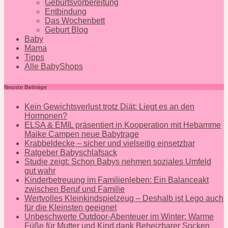
Geburtsvorbereitung
Entbindung
Das Wochenbett
Geburt Blog
Baby
Mama
Tipps
Alle BabyShops
Neuste Beiträge
Kein Gewichtsverlust trotz Diät: Liegt es an den
Hormonen?
ELSA & EMIL präsentiert in Kooperation mit Hebamme
Maike Campen neue Babytrage
Krabbeldecke – sicher und vielseitig einsetzbar
Ratgeber Babyschlafsack
Studie zeigt: Schon Babys nehmen soziales Umfeld
gut wahr
Kinderbetreuung im Familienleben: Ein Balanceakt
zwischen Beruf und Familie
Wertvolles Kleinkindspielzeug – Deshalb ist Lego auch
für die Kleinsten geeignet
Unbeschwerte Outdoor-Abenteuer im Winter: Warme
Füße für Mutter und Kind dank Beheizbarer Socken