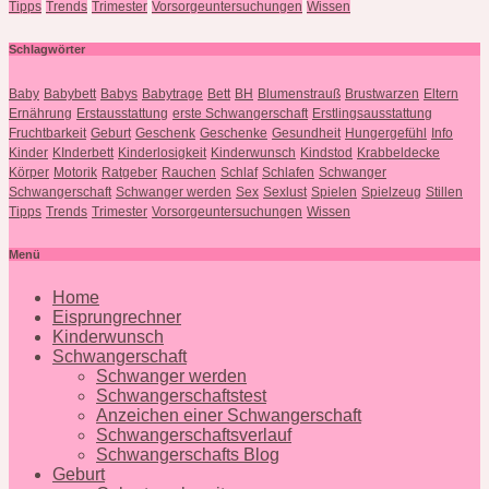
Tipps
Trends
Trimester
Vorsorgeuntersuchungen
Wissen
Schlagwörter
Baby
Babybett
Babys
Babytrage
Bett
BH
Blumenstrauß
Brustwarzen
Eltern
Ernährung
Erstausstattung
erste Schwangerschaft
Erstlingsausstattung
Fruchtbarkeit
Geburt
Geschenk
Geschenke
Gesundheit
Hungergefühl
Info
Kinder
KInderbett
Kinderlosigkeit
Kinderwunsch
Kindstod
Krabbeldecke
Körper
Motorik
Ratgeber
Rauchen
Schlaf
Schlafen
Schwanger
Schwangerschaft
Schwanger werden
Sex
Sexlust
Spielen
Spielzeug
Stillen
Tipps
Trends
Trimester
Vorsorgeuntersuchungen
Wissen
Menü
Home
Eisprungrechner
Kinderwunsch
Schwangerschaft
Schwanger werden
Schwangerschaftstest
Anzeichen einer Schwangerschaft
Schwangerschaftsverlauf
Schwangerschafts Blog
Geburt