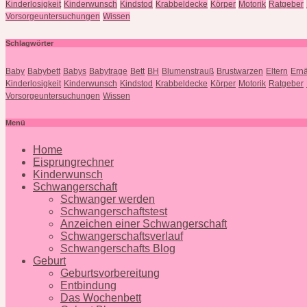
Kinderlosigkeit
Kinderwunsch
Kindstod
Krabbeldecke
Körper
Motorik
Ratgeber
Vorsorgeuntersuchungen
Wissen
Schlagwörter
Baby
Babybett
Babys
Babytrage
Bett
BH
Blumenstrauß
Brustwarzen
Eltern
Ern
Kinderlosigkeit
Kinderwunsch
Kindstod
Krabbeldecke
Körper
Motorik
Ratgeber
Vorsorgeuntersuchungen
Wissen
Menü
Home
Eisprungrechner
Kinderwunsch
Schwangerschaft
Schwanger werden
Schwangerschaftstest
Anzeichen einer Schwangerschaft
Schwangerschaftsverlauf
Schwangerschafts Blog
Geburt
Geburtsvorbereitung
Entbindung
Das Wochenbett