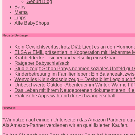
Geburt Blog
Baby
Mama
Tipps
Alle BabyShops
Neuste Beiträge
Kein Gewichtsverlust trotz Diät: Liegt es an den Hormo
ELSA & EMIL präsentiert in Kooperation mit Hebamme
Krabbeldecke – sicher und vielseitig einsetzbar
Ratgeber Babyschlafsack
Studie zeigt: Schon Babys nehmen soziales Umfeld gut
Kinderbetreuung im Familienleben: Ein Balanceakt zwis
Wertvolles Kleinkindspielzeug – Deshalb ist Lego auch f
Unbeschwerte Outdoor-Abenteuer im Winter: Warme Füß
Das Leben mit ihrem Neugeborenen dokumentieren: 4 ei
Praktische Apps während der Schwangerschaft
HINWEIS
*Wir nutzen auf einigen Unterseiten das Amazon Partnerpro
Als Amazon-Partner verdienen wir an qualifizierten Käufen.