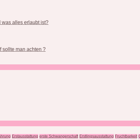
was alles erlaubt ist?
 sollte man achten ?
ährung
Erstausstattung
erste Schwangerschaft
Erstlingsausstattung
Fruchtbarkeit