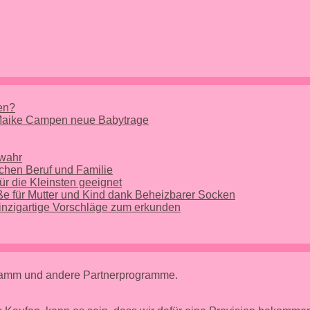
nen?
 Maike Campen neue Babytrage
 wahr
chen Beruf und Familie
ür die Kleinsten geeignet
e für Mutter und Kind dank Beheizbarer Socken
nzigartige Vorschläge zum erkunden
gramm und andere Partnerprogramme.