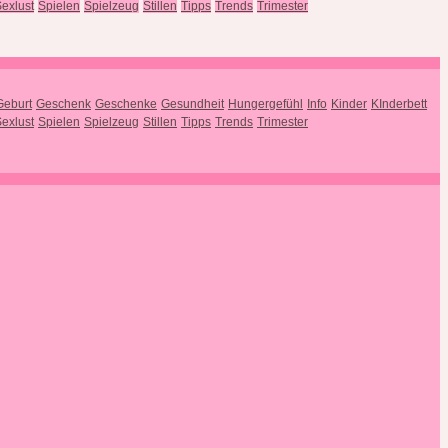
exlust
Spielen
Spielzeug
Stillen
Tipps
Trends
Trimester
Geburt
Geschenk
Geschenke
Gesundheit
Hungergefühl
Info
Kinder
KInderbett
exlust
Spielen
Spielzeug
Stillen
Tipps
Trends
Trimester