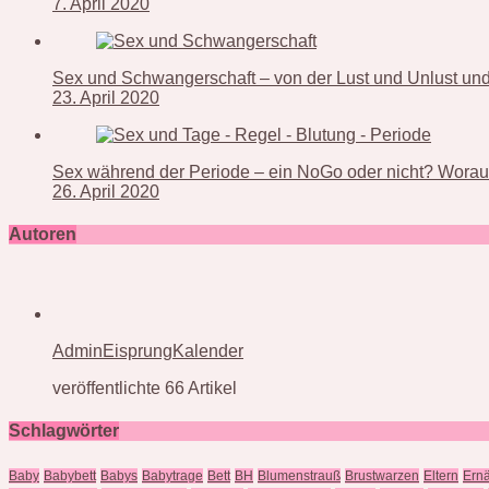
7. April 2020
Sex und Schwangerschaft – von der Lust und Unlust und 
23. April 2020
Sex während der Periode – ein NoGo oder nicht? Worauf
26. April 2020
Autoren
AdminEisprungKalender
veröffentlichte 66 Artikel
Schlagwörter
Baby
Babybett
Babys
Babytrage
Bett
BH
Blumenstrauß
Brustwarzen
Eltern
Ern