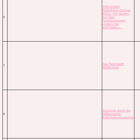
TRESCHER
Reiseführer Grünes
Band - Der Süden:
6
Auf dem
Fernwanderweg
entlang der
ehemaligen...
Das Reichsstift
7
Walkenried.
Streizüge durch die
8
Walkenrieder
Eisenbahngeschichte