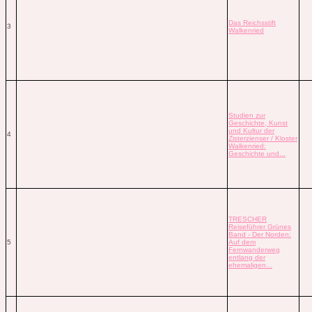
Das Reichsstift
3
Walkenried
Studien zur
Geschichte, Kunst
und Kultur der
4
Zisterzienser / Kloster
Walkenried:
Geschichte und...
TRESCHER
Reiseführer Grünes
Band - Der Norden:
5
Auf dem
Fernwanderweg
entlang der
ehemaligen...