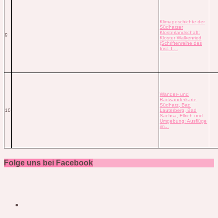
Klimageschichte der
Südharzer
Klosterlandschaft:
9
Kloster Walkenried
(Schriftenreihe des
Inst. f....
Wander- und
Radwanderkarte
Südharz, Bad
10
Lauterberg, Bad
Sachsa, Ellrich und
Umgebung: Ausflüge
im...
Folge uns bei Facebook