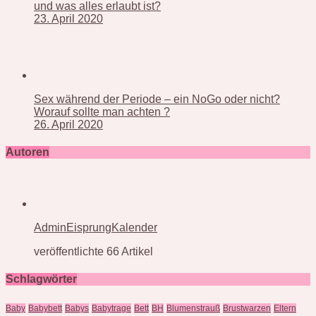
und was alles erlaubt ist?
23. April 2020
Sex während der Periode – ein NoGo oder nicht?
Worauf sollte man achten ?
26. April 2020
Autoren
AdminEisprungKalender
veröffentlichte 66 Artikel
Schlagwörter
Baby
Babybett
Babys
Babytrage
Bett
BH
Blumenstrauß
Brustwarzen
Eltern