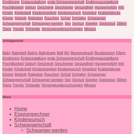
Ernährung
Erstausstattung
erste Schwangerschaft
Erstlingsausstattung
Fruchtbarkeit
Geburt
Geschenk
Geschenke
Gesundheit
Hungergefühl
Info
Kinder
KInderbett
Kinderlosigkeit
Kinderwunsch
Kindstod
Krabbeldecke
Körper
Motorik
Ratgeber
Rauchen
Schlaf
Schlafen
Schwanger
Schwangerschaft
Schwanger werden
Sex
Sexlust
Spielen
Spielzeug
Stillen
Tipps
Trends
Trimester
Vorsorgeuntersuchungen
Wissen
Schlagwörter
Baby
Babybett
Babys
Babytrage
Bett
BH
Blumenstrauß
Brustwarzen
Eltern
Ernährung
Erstausstattung
erste Schwangerschaft
Erstlingsausstattung
Fruchtbarkeit
Geburt
Geschenk
Geschenke
Gesundheit
Hungergefühl
Info
Kinder
KInderbett
Kinderlosigkeit
Kinderwunsch
Kindstod
Krabbeldecke
Körper
Motorik
Ratgeber
Rauchen
Schlaf
Schlafen
Schwanger
Schwangerschaft
Schwanger werden
Sex
Sexlust
Spielen
Spielzeug
Stillen
Tipps
Trends
Trimester
Vorsorgeuntersuchungen
Wissen
Menü
Home
Eisprungrechner
Kinderwunsch
Schwangerschaft
Schwanger werden