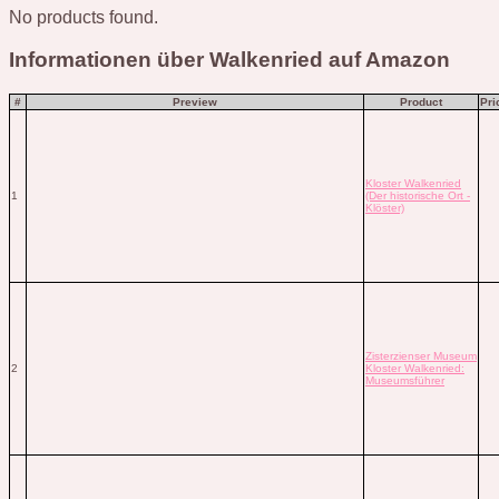
No products found.
Informationen über Walkenried auf Amazon
#
Preview
Product
Pri
Kloster Walkenried
1
(Der historische Ort -
Klöster)
Zisterzienser Museum
2
Kloster Walkenried:
Museumsführer