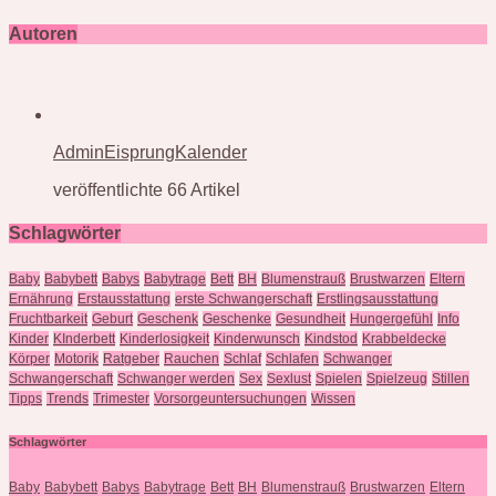
Autoren
AdminEisprungKalender
veröffentlichte 66 Artikel
Schlagwörter
Baby
Babybett
Babys
Babytrage
Bett
BH
Blumenstrauß
Brustwarzen
Eltern
Ernährung
Erstausstattung
erste Schwangerschaft
Erstlingsausstattung
Fruchtbarkeit
Geburt
Geschenk
Geschenke
Gesundheit
Hungergefühl
Info
Kinder
KInderbett
Kinderlosigkeit
Kinderwunsch
Kindstod
Krabbeldecke
Körper
Motorik
Ratgeber
Rauchen
Schlaf
Schlafen
Schwanger
Schwangerschaft
Schwanger werden
Sex
Sexlust
Spielen
Spielzeug
Stillen
Tipps
Trends
Trimester
Vorsorgeuntersuchungen
Wissen
Schlagwörter
Baby
Babybett
Babys
Babytrage
Bett
BH
Blumenstrauß
Brustwarzen
Eltern