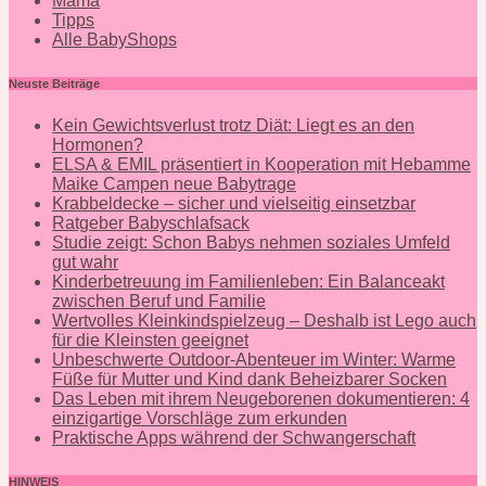
Mama
Tipps
Alle BabyShops
Neuste Beiträge
Kein Gewichtsverlust trotz Diät: Liegt es an den
Hormonen?
ELSA & EMIL präsentiert in Kooperation mit Hebamme
Maike Campen neue Babytrage
Krabbeldecke – sicher und vielseitig einsetzbar
Ratgeber Babyschlafsack
Studie zeigt: Schon Babys nehmen soziales Umfeld
gut wahr
Kinderbetreuung im Familienleben: Ein Balanceakt
zwischen Beruf und Familie
Wertvolles Kleinkindspielzeug – Deshalb ist Lego auch
für die Kleinsten geeignet
Unbeschwerte Outdoor-Abenteuer im Winter: Warme
Füße für Mutter und Kind dank Beheizbarer Socken
Das Leben mit ihrem Neugeborenen dokumentieren: 4
einzigartige Vorschläge zum erkunden
Praktische Apps während der Schwangerschaft
HINWEIS