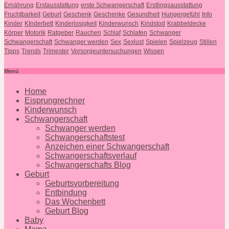
Ernährung
Erstausstattung
erste Schwangerschaft
Erstlingsausstattung
Fruchtbarkeit
Geburt
Geschenk
Geschenke
Gesundheit
Hungergefühl
Info
Kinder
KInderbett
Kinderlosigkeit
Kinderwunsch
Kindstod
Krabbeldecke
Körper
Motorik
Ratgeber
Rauchen
Schlaf
Schlafen
Schwanger
Schwangerschaft
Schwanger werden
Sex
Sexlust
Spielen
Spielzeug
Stillen
Tipps
Trends
Trimester
Vorsorgeuntersuchungen
Wissen
Menü
Home
Eisprungrechner
Kinderwunsch
Schwangerschaft
Schwanger werden
Schwangerschaftstest
Anzeichen einer Schwangerschaft
Schwangerschaftsverlauf
Schwangerschafts Blog
Geburt
Geburtsvorbereitung
Entbindung
Das Wochenbett
Geburt Blog
Baby