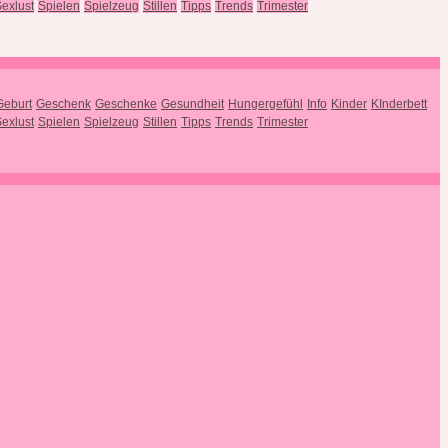
exlust
Spielen
Spielzeug
Stillen
Tipps
Trends
Trimester
Geburt
Geschenk
Geschenke
Gesundheit
Hungergefühl
Info
Kinder
KInderbett
exlust
Spielen
Spielzeug
Stillen
Tipps
Trends
Trimester