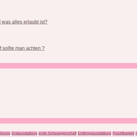
was alles erlaubt ist?
 sollte man achten ?
ährung
Erstausstattung
erste Schwangerschaft
Erstlingsausstattung
Fruchtbarkeit