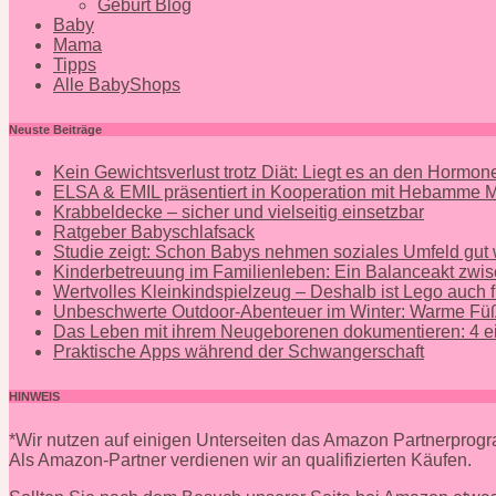
Geburt Blog
Baby
Mama
Tipps
Alle BabyShops
Neuste Beiträge
Kein Gewichtsverlust trotz Diät: Liegt es an den Hormo
ELSA & EMIL präsentiert in Kooperation mit Hebamme
Krabbeldecke – sicher und vielseitig einsetzbar
Ratgeber Babyschlafsack
Studie zeigt: Schon Babys nehmen soziales Umfeld gut
Kinderbetreuung im Familienleben: Ein Balanceakt zwis
Wertvolles Kleinkindspielzeug – Deshalb ist Lego auch f
Unbeschwerte Outdoor-Abenteuer im Winter: Warme Füß
Das Leben mit ihrem Neugeborenen dokumentieren: 4 ei
Praktische Apps während der Schwangerschaft
HINWEIS
*Wir nutzen auf einigen Unterseiten das Amazon Partnerpro
Als Amazon-Partner verdienen wir an qualifizierten Käufen.