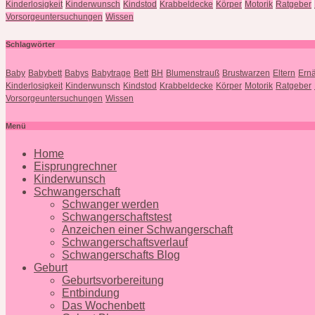
Kinderlosigkeit
Kinderwunsch
Kindstod
Krabbeldecke
Körper
Motorik
Ratgeber
Vorsorgeuntersuchungen
Wissen
Schlagwörter
Baby
Babybett
Babys
Babytrage
Bett
BH
Blumenstrauß
Brustwarzen
Eltern
Ern
Kinderlosigkeit
Kinderwunsch
Kindstod
Krabbeldecke
Körper
Motorik
Ratgeber
Vorsorgeuntersuchungen
Wissen
Menü
Home
Eisprungrechner
Kinderwunsch
Schwangerschaft
Schwanger werden
Schwangerschaftstest
Anzeichen einer Schwangerschaft
Schwangerschaftsverlauf
Schwangerschafts Blog
Geburt
Geburtsvorbereitung
Entbindung
Das Wochenbett