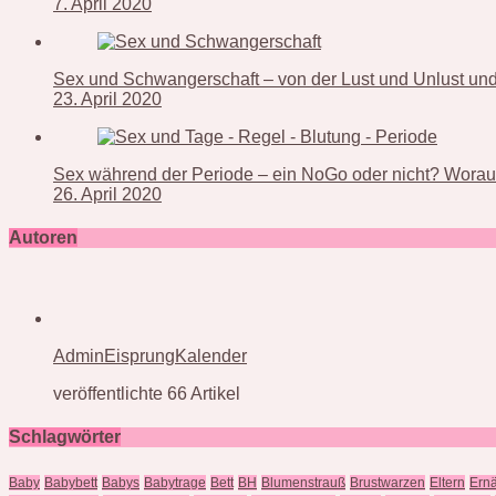
7. April 2020
Sex und Schwangerschaft – von der Lust und Unlust und 
23. April 2020
Sex während der Periode – ein NoGo oder nicht? Worauf
26. April 2020
Autoren
AdminEisprungKalender
veröffentlichte 66 Artikel
Schlagwörter
Baby
Babybett
Babys
Babytrage
Bett
BH
Blumenstrauß
Brustwarzen
Eltern
Ern