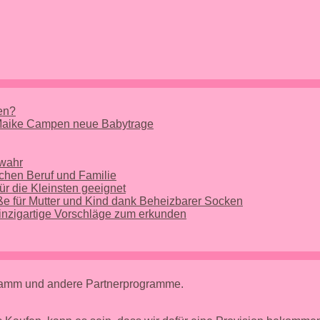
nen?
 Maike Campen neue Babytrage
 wahr
chen Beruf und Familie
ür die Kleinsten geeignet
e für Mutter und Kind dank Beheizbarer Socken
nzigartige Vorschläge zum erkunden
gramm und andere Partnerprogramme.