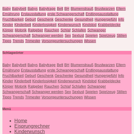
Baby
Babybett
Babys
Babytrage
Bett
BH
Blumenstrauß
Brustwarzen
Eltern
Ernährung
Erstausstattung
erste Schwangerschaft
Erstlingsausstattung
Fruchtbarkeit
Geburt
Geschenk
Geschenke
Gesundheit
Hungergefühl
Info
Kinder
KInderbett
Kinderlosigkeit
Kinderwunsch
Kindstod
Krabbeldecke
Körper
Motorik
Ratgeber
Rauchen
Schlaf
Schlafen
Schwanger
Schwangerschaft
Schwanger werden
Sex
Sexlust
Spielen
Spielzeug
Stillen
Tipps
Trends
Trimester
Vorsorgeuntersuchungen
Wissen
Schlagwörter
Baby
Babybett
Babys
Babytrage
Bett
BH
Blumenstrauß
Brustwarzen
Eltern
Ernährung
Erstausstattung
erste Schwangerschaft
Erstlingsausstattung
Fruchtbarkeit
Geburt
Geschenk
Geschenke
Gesundheit
Hungergefühl
Info
Kinder
KInderbett
Kinderlosigkeit
Kinderwunsch
Kindstod
Krabbeldecke
Körper
Motorik
Ratgeber
Rauchen
Schlaf
Schlafen
Schwanger
Schwangerschaft
Schwanger werden
Sex
Sexlust
Spielen
Spielzeug
Stillen
Tipps
Trends
Trimester
Vorsorgeuntersuchungen
Wissen
Menü
Home
Eisprungrechner
Kinderwunsch