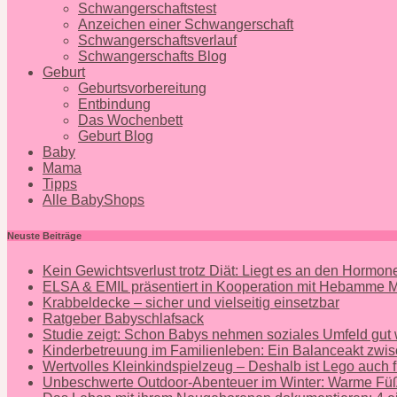
Schwangerschaftstest
Anzeichen einer Schwangerschaft
Schwangerschaftsverlauf
Schwangerschafts Blog
Geburt
Geburtsvorbereitung
Entbindung
Das Wochenbett
Geburt Blog
Baby
Mama
Tipps
Alle BabyShops
Neuste Beiträge
Kein Gewichtsverlust trotz Diät: Liegt es an den Hormo
ELSA & EMIL präsentiert in Kooperation mit Hebamme
Krabbeldecke – sicher und vielseitig einsetzbar
Ratgeber Babyschlafsack
Studie zeigt: Schon Babys nehmen soziales Umfeld gut
Kinderbetreuung im Familienleben: Ein Balanceakt zwis
Wertvolles Kleinkindspielzeug – Deshalb ist Lego auch f
Unbeschwerte Outdoor-Abenteuer im Winter: Warme Füß