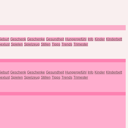
Geburt
Geschenk
Geschenke
Gesundheit
Hungergefühl
Info
Kinder
KInderbett
exlust
Spielen
Spielzeug
Stillen
Tipps
Trends
Trimester
Geburt
Geschenk
Geschenke
Gesundheit
Hungergefühl
Info
Kinder
KInderbett
exlust
Spielen
Spielzeug
Stillen
Tipps
Trends
Trimester