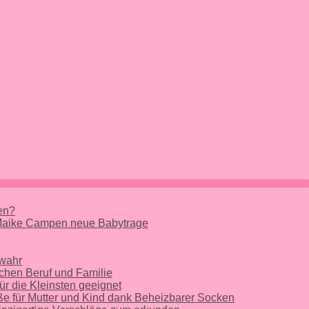
nen?
 Maike Campen neue Babytrage
 wahr
chen Beruf und Familie
ür die Kleinsten geeignet
e für Mutter und Kind dank Beheizbarer Socken