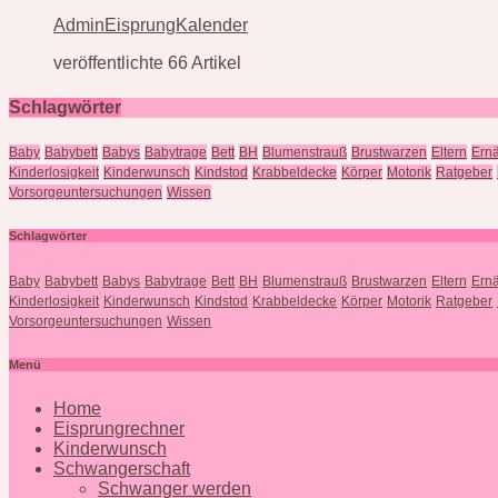
AdminEisprungKalender
veröffentlichte 66 Artikel
Schlagwörter
Baby
Babybett
Babys
Babytrage
Bett
BH
Blumenstrauß
Brustwarzen
Eltern
Ern
Kinderlosigkeit
Kinderwunsch
Kindstod
Krabbeldecke
Körper
Motorik
Ratgeber
Vorsorgeuntersuchungen
Wissen
Schlagwörter
Baby
Babybett
Babys
Babytrage
Bett
BH
Blumenstrauß
Brustwarzen
Eltern
Ern
Kinderlosigkeit
Kinderwunsch
Kindstod
Krabbeldecke
Körper
Motorik
Ratgeber
Vorsorgeuntersuchungen
Wissen
Menü
Home
Eisprungrechner
Kinderwunsch
Schwangerschaft
Schwanger werden