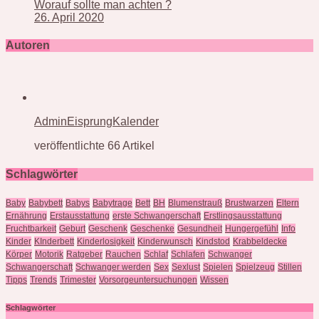
Worauf sollte man achten ?
26. April 2020
Autoren
AdminEisprungKalender
veröffentlichte 66 Artikel
Schlagwörter
Baby
Babybett
Babys
Babytrage
Bett
BH
Blumenstrauß
Brustwarzen
Eltern
Ernährung
Erstausstattung
erste Schwangerschaft
Erstlingsausstattung
Fruchtbarkeit
Geburt
Geschenk
Geschenke
Gesundheit
Hungergefühl
Info
Kinder
KInderbett
Kinderlosigkeit
Kinderwunsch
Kindstod
Krabbeldecke
Körper
Motorik
Ratgeber
Rauchen
Schlaf
Schlafen
Schwanger
Schwangerschaft
Schwanger werden
Sex
Sexlust
Spielen
Spielzeug
Stillen
Tipps
Trends
Trimester
Vorsorgeuntersuchungen
Wissen
Schlagwörter