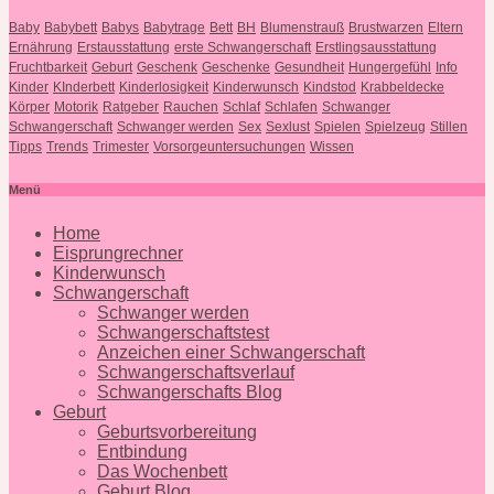
Baby
Babybett
Babys
Babytrage
Bett
BH
Blumenstrauß
Brustwarzen
Eltern
Ernährung
Erstausstattung
erste Schwangerschaft
Erstlingsausstattung
Fruchtbarkeit
Geburt
Geschenk
Geschenke
Gesundheit
Hungergefühl
Info
Kinder
KInderbett
Kinderlosigkeit
Kinderwunsch
Kindstod
Krabbeldecke
Körper
Motorik
Ratgeber
Rauchen
Schlaf
Schlafen
Schwanger
Schwangerschaft
Schwanger werden
Sex
Sexlust
Spielen
Spielzeug
Stillen
Tipps
Trends
Trimester
Vorsorgeuntersuchungen
Wissen
Menü
Home
Eisprungrechner
Kinderwunsch
Schwangerschaft
Schwanger werden
Schwangerschaftstest
Anzeichen einer Schwangerschaft
Schwangerschaftsverlauf
Schwangerschafts Blog
Geburt
Geburtsvorbereitung
Entbindung
Das Wochenbett
Geburt Blog