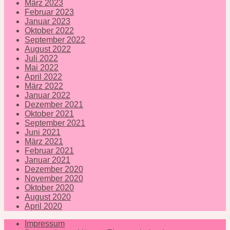
März 2023
Februar 2023
Januar 2023
Oktober 2022
September 2022
August 2022
Juli 2022
Mai 2022
April 2022
März 2022
Januar 2022
Dezember 2021
Oktober 2021
September 2021
Juni 2021
März 2021
Februar 2021
Januar 2021
Dezember 2020
November 2020
Oktober 2020
August 2020
April 2020
Impressum