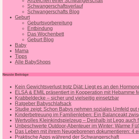
Anzeichen einer Schwangerschaft
Schwangerschaftsverlauf
Schwangerschafts Blog
Geburt
Geburtsvorbereitung
Entbindung
Das Wochenbett
Geburt Blog
Baby
Mama
Tipps
Alle BabyShops
Neuste Beiträge
Kein Gewichtsverlust trotz Diät: Liegt es an den Hormo
ELSA & EMIL präsentiert in Kooperation mit Hebamme
Krabbeldecke – sicher und vielseitig einsetzbar
Ratgeber Babyschlafsack
Studie zeigt: Schon Babys nehmen soziales Umfeld gut
Kinderbetreuung im Familienleben: Ein Balanceakt zwis
Wertvolles Kleinkindspielzeug – Deshalb ist Lego auch f
Unbeschwerte Outdoor-Abenteuer im Winter: Warme Füß
Das Leben mit ihrem Neugeborenen dokumentieren: 4 ei
Praktische Apps während der Schwangerschaft