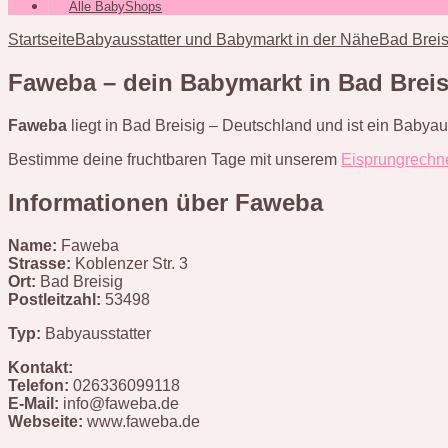
Alle BabyShops
Startseite
Babyausstatter und Babymarkt in der Nähe
Bad Breis
Faweba – dein Babymarkt in Bad Breis
Faweba
liegt in Bad Breisig – Deutschland und ist ein Babyau
Bestimme deine fruchtbaren Tage mit unserem
Eisprungrechn
Informationen über Faweba
Name:
Faweba
Strasse:
Koblenzer Str. 3
Ort:
Bad Breisig
Postleitzahl:
53498
Typ:
Babyausstatter
Kontakt:
Telefon:
026336099118
E-Mail:
info@faweba.de
Webseite:
www.faweba.de