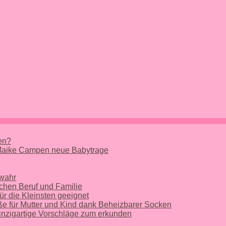
nen?
 Maike Campen neue Babytrage
 wahr
chen Beruf und Familie
ür die Kleinsten geeignet
e für Mutter und Kind dank Beheizbarer Socken
nzigartige Vorschläge zum erkunden