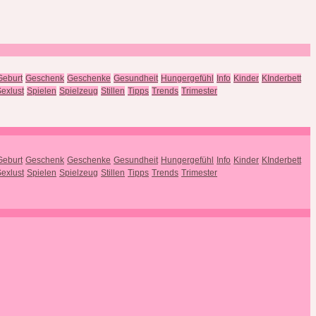
Geburt
Geschenk
Geschenke
Gesundheit
Hungergefühl
Info
Kinder
KInderbett
exlust
Spielen
Spielzeug
Stillen
Tipps
Trends
Trimester
Geburt
Geschenk
Geschenke
Gesundheit
Hungergefühl
Info
Kinder
KInderbett
exlust
Spielen
Spielzeug
Stillen
Tipps
Trends
Trimester