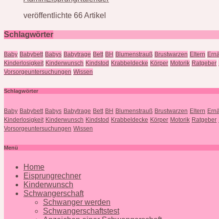
veröffentlichte 66 Artikel
Schlagwörter
Baby
Babybett
Babys
Babytrage
Bett
BH
Blumenstrauß
Brustwarzen
Eltern
Ern
Kinderlosigkeit
Kinderwunsch
Kindstod
Krabbeldecke
Körper
Motorik
Ratgeber
Vorsorgeuntersuchungen
Wissen
Schlagwörter
Baby
Babybett
Babys
Babytrage
Bett
BH
Blumenstrauß
Brustwarzen
Eltern
Ern
Kinderlosigkeit
Kinderwunsch
Kindstod
Krabbeldecke
Körper
Motorik
Ratgeber
Vorsorgeuntersuchungen
Wissen
Menü
Home
Eisprungrechner
Kinderwunsch
Schwangerschaft
Schwanger werden
Schwangerschaftstest