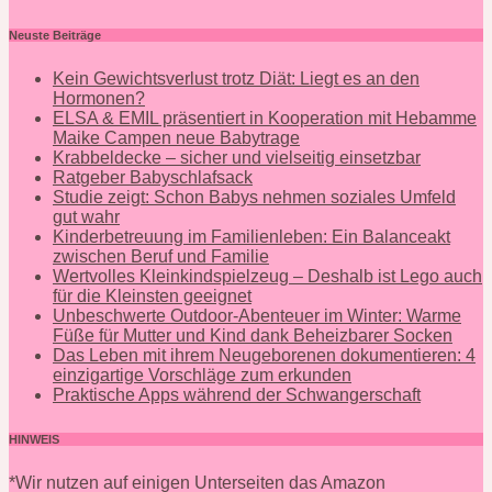
Neuste Beiträge
Kein Gewichtsverlust trotz Diät: Liegt es an den
Hormonen?
ELSA & EMIL präsentiert in Kooperation mit Hebamme
Maike Campen neue Babytrage
Krabbeldecke – sicher und vielseitig einsetzbar
Ratgeber Babyschlafsack
Studie zeigt: Schon Babys nehmen soziales Umfeld
gut wahr
Kinderbetreuung im Familienleben: Ein Balanceakt
zwischen Beruf und Familie
Wertvolles Kleinkindspielzeug – Deshalb ist Lego auch
für die Kleinsten geeignet
Unbeschwerte Outdoor-Abenteuer im Winter: Warme
Füße für Mutter und Kind dank Beheizbarer Socken
Das Leben mit ihrem Neugeborenen dokumentieren: 4
einzigartige Vorschläge zum erkunden
Praktische Apps während der Schwangerschaft
HINWEIS
*Wir nutzen auf einigen Unterseiten das Amazon