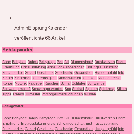
AdminEisprungKalender
veröffentlichte 66 Artikel
Schlagwörter
Baby
Babybett
Babys
Babytrage
Bett
BH
Blumenstrauß
Brustwarzen
Eltern
Ernährung
Erstausstattung
erste Schwangerschaft
Erstlingsausstattung
Fruchtbarkeit
Geburt
Geschenk
Geschenke
Gesundheit
Hungergefühl
Info
Kinder
KInderbett
Kinderlosigkeit
Kinderwunsch
Kindstod
Krabbeldecke
Körper
Motorik
Ratgeber
Rauchen
Schlaf
Schlafen
Schwanger
Schwangerschaft
Schwanger werden
Sex
Sexlust
Spielen
Spielzeug
Stillen
Tipps
Trends
Trimester
Vorsorgeuntersuchungen
Wissen
Schlagwörter
Baby
Babybett
Babys
Babytrage
Bett
BH
Blumenstrauß
Brustwarzen
Eltern
Ernährung
Erstausstattung
erste Schwangerschaft
Erstlingsausstattung
Fruchtbarkeit
Geburt
Geschenk
Geschenke
Gesundheit
Hungergefühl
Info