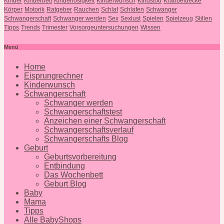
Kinder
KInderbett
Kinderlosigkeit
Kinderwunsch
Kindstod
Krabbeldecke
Körper
Motorik
Ratgeber
Rauchen
Schlaf
Schlafen
Schwanger
Schwangerschaft
Schwanger werden
Sex
Sexlust
Spielen
Spielzeug
Stillen
Tipps
Trends
Trimester
Vorsorgeuntersuchungen
Wissen
Menü
Home
Eisprungrechner
Kinderwunsch
Schwangerschaft
Schwanger werden
Schwangerschaftstest
Anzeichen einer Schwangerschaft
Schwangerschaftsverlauf
Schwangerschafts Blog
Geburt
Geburtsvorbereitung
Entbindung
Das Wochenbett
Geburt Blog
Baby
Mama
Tipps
Alle BabyShops