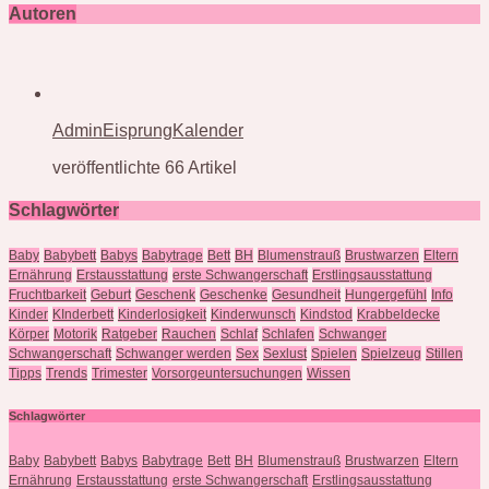
Autoren
AdminEisprungKalender
veröffentlichte 66 Artikel
Schlagwörter
Baby
Babybett
Babys
Babytrage
Bett
BH
Blumenstrauß
Brustwarzen
Eltern
Ernährung
Erstausstattung
erste Schwangerschaft
Erstlingsausstattung
Fruchtbarkeit
Geburt
Geschenk
Geschenke
Gesundheit
Hungergefühl
Info
Kinder
KInderbett
Kinderlosigkeit
Kinderwunsch
Kindstod
Krabbeldecke
Körper
Motorik
Ratgeber
Rauchen
Schlaf
Schlafen
Schwanger
Schwangerschaft
Schwanger werden
Sex
Sexlust
Spielen
Spielzeug
Stillen
Tipps
Trends
Trimester
Vorsorgeuntersuchungen
Wissen
Schlagwörter
Baby
Babybett
Babys
Babytrage
Bett
BH
Blumenstrauß
Brustwarzen
Eltern
Ernährung
Erstausstattung
erste Schwangerschaft
Erstlingsausstattung