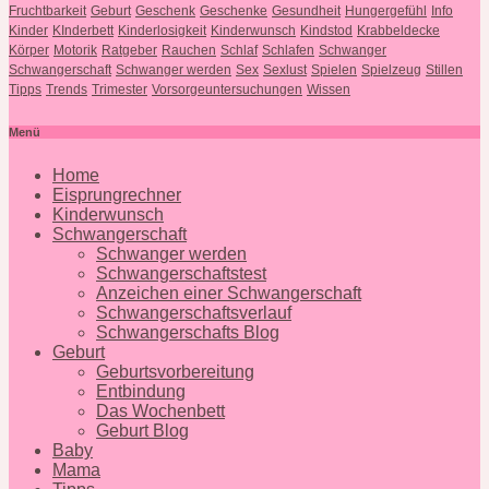
Fruchtbarkeit
Geburt
Geschenk
Geschenke
Gesundheit
Hungergefühl
Info
Kinder
KInderbett
Kinderlosigkeit
Kinderwunsch
Kindstod
Krabbeldecke
Körper
Motorik
Ratgeber
Rauchen
Schlaf
Schlafen
Schwanger
Schwangerschaft
Schwanger werden
Sex
Sexlust
Spielen
Spielzeug
Stillen
Tipps
Trends
Trimester
Vorsorgeuntersuchungen
Wissen
Menü
Home
Eisprungrechner
Kinderwunsch
Schwangerschaft
Schwanger werden
Schwangerschaftstest
Anzeichen einer Schwangerschaft
Schwangerschaftsverlauf
Schwangerschafts Blog
Geburt
Geburtsvorbereitung
Entbindung
Das Wochenbett
Geburt Blog
Baby
Mama