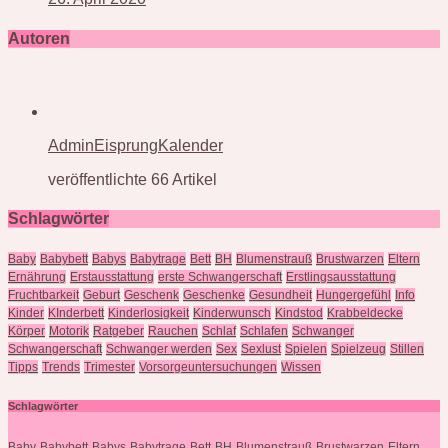
Autoren
AdminEisprungKalender
veröffentlichte 66 Artikel
Schlagwörter
Baby
Babybett
Babys
Babytrage
Bett
BH
Blumenstrauß
Brustwarzen
Eltern
Ernährung
Erstausstattung
erste Schwangerschaft
Erstlingsausstattung
Fruchtbarkeit
Geburt
Geschenk
Geschenke
Gesundheit
Hungergefühl
Info
Kinder
KInderbett
Kinderlosigkeit
Kinderwunsch
Kindstod
Krabbeldecke
Körper
Motorik
Ratgeber
Rauchen
Schlaf
Schlafen
Schwanger
Schwangerschaft
Schwanger werden
Sex
Sexlust
Spielen
Spielzeug
Stillen
Tipps
Trends
Trimester
Vorsorgeuntersuchungen
Wissen
Schlagwörter
Baby
Babybett
Babys
Babytrage
Bett
BH
Blumenstrauß
Brustwarzen
Eltern