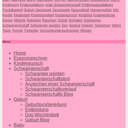
Ernährung
Erstausstattung
erste Schwangerschaft
Erstlingsausstattung
Fruchtbarkeit
Geburt
Geschenk
Geschenke
Gesundheit
Hungergefühl
Info
Kinder
KInderbett
Kinderlosigkeit
Kinderwunsch
Kindstod
Krabbeldecke
Körper
Motorik
Ratgeber
Rauchen
Schlaf
Schlafen
Schwanger
Schwangerschaft
Schwanger werden
Sex
Sexlust
Spielen
Spielzeug
Stillen
Tipps
Trends
Trimester
Vorsorgeuntersuchungen
Wissen
Menü
Home
Eisprungrechner
Kinderwunsch
Schwangerschaft
Schwanger werden
Schwangerschaftstest
Anzeichen einer Schwangerschaft
Schwangerschaftsverlauf
Schwangerschafts Blog
Geburt
Geburtsvorbereitung
Entbindung
Das Wochenbett
Geburt Blog
Baby