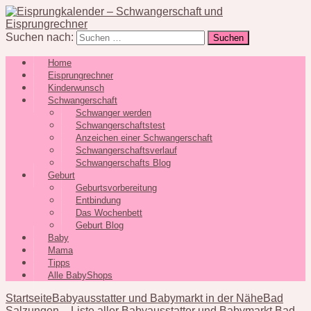
Suchen nach:
Home
Eisprungrechner
Kinderwunsch
Schwangerschaft
Schwanger werden
Schwangerschaftstest
Anzeichen einer Schwangerschaft
Schwangerschaftsverlauf
Schwangerschafts Blog
Geburt
Geburtsvorbereitung
Entbindung
Das Wochenbett
Geburt Blog
Baby
Mama
Tipps
Alle BabyShops
Startseite
Babyausstatter und Babymarkt in der Nähe
Bad
Salzungen – Liste aller Babyausstatter und Babymarkt Bad