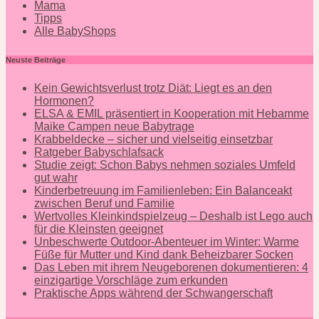
Mama
Tipps
Alle BabyShops
Neuste Beiträge
Kein Gewichtsverlust trotz Diät: Liegt es an den
Hormonen?
ELSA & EMIL präsentiert in Kooperation mit Hebamme
Maike Campen neue Babytrage
Krabbeldecke – sicher und vielseitig einsetzbar
Ratgeber Babyschlafsack
Studie zeigt: Schon Babys nehmen soziales Umfeld
gut wahr
Kinderbetreuung im Familienleben: Ein Balanceakt
zwischen Beruf und Familie
Wertvolles Kleinkindspielzeug – Deshalb ist Lego auch
für die Kleinsten geeignet
Unbeschwerte Outdoor-Abenteuer im Winter: Warme
Füße für Mutter und Kind dank Beheizbarer Socken
Das Leben mit ihrem Neugeborenen dokumentieren: 4
einzigartige Vorschläge zum erkunden
Praktische Apps während der Schwangerschaft