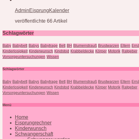
AdminEisprungKalender
veröffentlichte 66 Artikel
Schlagwörter
Baby
Babybett
Babys
Babytrage
Bett
BH
Blumenstrauß
Brustwarzen
Eltern
Ern
Kinderlosigkeit
Kinderwunsch
Kindstod
Krabbeldecke
Körper
Motorik
Ratgeber
Vorsorgeuntersuchungen
Wissen
Schlagwörter
Baby
Babybett
Babys
Babytrage
Bett
BH
Blumenstrauß
Brustwarzen
Eltern
Ern
Kinderlosigkeit
Kinderwunsch
Kindstod
Krabbeldecke
Körper
Motorik
Ratgeber
Vorsorgeuntersuchungen
Wissen
Menü
Home
Eisprungrechner
Kinderwunsch
Schwangerschaft