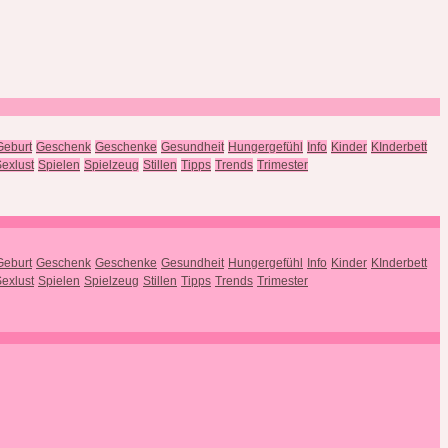
Geburt
Geschenk
Geschenke
Gesundheit
Hungergefühl
Info
Kinder
KInderbett
exlust
Spielen
Spielzeug
Stillen
Tipps
Trends
Trimester
Geburt
Geschenk
Geschenke
Gesundheit
Hungergefühl
Info
Kinder
KInderbett
exlust
Spielen
Spielzeug
Stillen
Tipps
Trends
Trimester