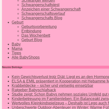
Schwanger werden
Schwangerschaftstest
Anzeichen einer Schwangerschaft
Schwangerschaftsverlauf
Schwangerschafts Blog
Geburt
Geburtsvorbereitung
Entbindung
Das Wochenbett
Geburt Blog
Baby
Mama
Tipps
Alle BabyShops
Neuste Beiträge
Kein Gewichtsverlust trotz Diät: Liegt es an den Hormo
ELSA & EMIL präsentiert in Kooperation mit Hebamme
Krabbeldecke – sicher und vielseitig einsetzbar
Ratgeber Babyschlafsack
Studie zeigt: Schon Babys nehmen soziales Umfeld gut
Kinderbetreuung im Familienleben: Ein Balanceakt zwis
Wertvolles Kleinkindspielzeug – Deshalb ist Lego auch f
Unbeschwerte Outdoor-Abenteuer im Winter: Warme Füß