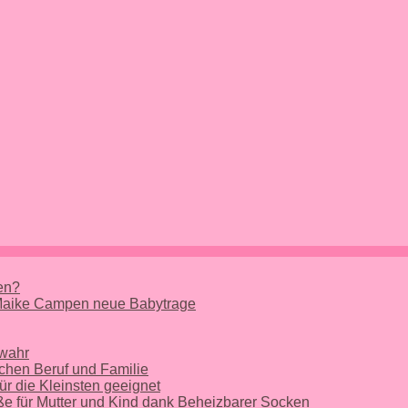
nen?
 Maike Campen neue Babytrage
 wahr
chen Beruf und Familie
ür die Kleinsten geeignet
e für Mutter und Kind dank Beheizbarer Socken