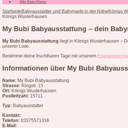
Alle BabyShops
Startseite
Babyausstatter und Babymarkt in der Nähe
Königs Wu
Königs Wusterhausen
My Bubi Babyausstattung – dein Baby
My Bubi Babyausstattung
liegt in Königs Wusterhausen – D
unserer Liste.
Bestimme deine fruchtbaren Tage mit unserem
Eisprungrechn
Informationen über My Bubi Babyauss
Name:
My Bubi Babyausstattung
Strasse:
Ringstr. 15
Ort:
Königs Wusterhausen
Postleitzahl:
15711
Typ:
Babyausstatter
Kontakt:
Telefon:
03375571316
E-Mail: