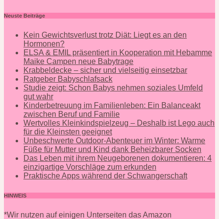
Neuste Beiträge
Kein Gewichtsverlust trotz Diät: Liegt es an den
Hormonen?
ELSA & EMIL präsentiert in Kooperation mit Hebamme
Maike Campen neue Babytrage
Krabbeldecke – sicher und vielseitig einsetzbar
Ratgeber Babyschlafsack
Studie zeigt: Schon Babys nehmen soziales Umfeld
gut wahr
Kinderbetreuung im Familienleben: Ein Balanceakt
zwischen Beruf und Familie
Wertvolles Kleinkindspielzeug – Deshalb ist Lego auch
für die Kleinsten geeignet
Unbeschwerte Outdoor-Abenteuer im Winter: Warme
Füße für Mutter und Kind dank Beheizbarer Socken
Das Leben mit ihrem Neugeborenen dokumentieren: 4
einzigartige Vorschläge zum erkunden
Praktische Apps während der Schwangerschaft
HINWEIS
*Wir nutzen auf einigen Unterseiten das Amazon