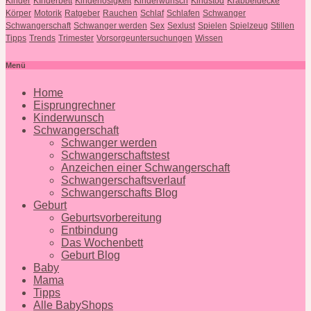
Kinder
KInderbett
Kinderlosigkeit
Kinderwunsch
Kindstod
Krabbeldecke
Körper
Motorik
Ratgeber
Rauchen
Schlaf
Schlafen
Schwanger
Schwangerschaft
Schwanger werden
Sex
Sexlust
Spielen
Spielzeug
Stillen
Tipps
Trends
Trimester
Vorsorgeuntersuchungen
Wissen
Menü
Home
Eisprungrechner
Kinderwunsch
Schwangerschaft
Schwanger werden
Schwangerschaftstest
Anzeichen einer Schwangerschaft
Schwangerschaftsverlauf
Schwangerschafts Blog
Geburt
Geburtsvorbereitung
Entbindung
Das Wochenbett
Geburt Blog
Baby
Mama
Tipps
Alle BabyShops