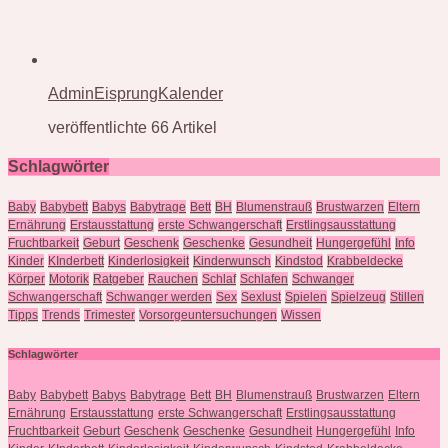
AdminEisprungKalender
veröffentlichte 66 Artikel
Schlagwörter
Baby
Babybett
Babys
Babytrage
Bett
BH
Blumenstrauß
Brustwarzen
Eltern
Ernährung
Erstausstattung
erste Schwangerschaft
Erstlingsausstattung
Fruchtbarkeit
Geburt
Geschenk
Geschenke
Gesundheit
Hungergefühl
Info
Kinder
KInderbett
Kinderlosigkeit
Kinderwunsch
Kindstod
Krabbeldecke
Körper
Motorik
Ratgeber
Rauchen
Schlaf
Schlafen
Schwanger
Schwangerschaft
Schwanger werden
Sex
Sexlust
Spielen
Spielzeug
Stillen
Tipps
Trends
Trimester
Vorsorgeuntersuchungen
Wissen
Schlagwörter
Baby
Babybett
Babys
Babytrage
Bett
BH
Blumenstrauß
Brustwarzen
Eltern
Ernährung
Erstausstattung
erste Schwangerschaft
Erstlingsausstattung
Fruchtbarkeit
Geburt
Geschenk
Geschenke
Gesundheit
Hungergefühl
Info