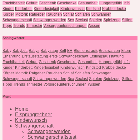
Fruchtbarkeit
Geburt
Geschenk
Geschenke
Gesundheit
Hungergefühl
Info
Kinder
KInderbett
Kinderlosigkeit
Kinderwunsch
Kindstod
Krabbeldecke
Körper
Motorik
Ratgeber
Rauchen
Schlaf
Schlafen
Schwanger
Schwangerschaft
Schwanger werden
Sex
Sexlust
Spielen
Spielzeug
Stillen
Tipps
Trends
Trimester
Vorsorgeuntersuchungen
Wissen
Schlagwörter
Baby
Babybett
Babys
Babytrage
Bett
BH
Blumenstrauß
Brustwarzen
Eltern
Ernährung
Erstausstattung
erste Schwangerschaft
Erstlingsausstattung
Fruchtbarkeit
Geburt
Geschenk
Geschenke
Gesundheit
Hungergefühl
Info
Kinder
KInderbett
Kinderlosigkeit
Kinderwunsch
Kindstod
Krabbeldecke
Körper
Motorik
Ratgeber
Rauchen
Schlaf
Schlafen
Schwanger
Schwangerschaft
Schwanger werden
Sex
Sexlust
Spielen
Spielzeug
Stillen
Tipps
Trends
Trimester
Vorsorgeuntersuchungen
Wissen
Menü
Home
Eisprungrechner
Kinderwunsch
Schwangerschaft
Schwanger werden
Schwangerschaftstest