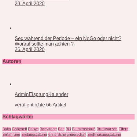
23. April 2020
Sex während der Periode – ein NoGo oder nicht?
Worauf sollte man achten ?
26. April 2020
Autoren
AdminEisprungKalender
veröffentlichte 66 Artikel
Schlagwörter
Baby
Babybett
Babys
Babytrage
Bett
BH
Blumenstrauß
Brustwarzen
Eltern
Ernährung
Erstausstattung
erste Schwangerschaft
Erstlingsausstattung