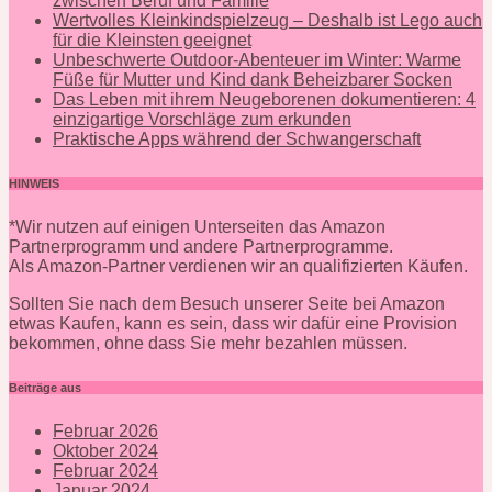
zwischen Beruf und Familie
Wertvolles Kleinkindspielzeug – Deshalb ist Lego auch
für die Kleinsten geeignet
Unbeschwerte Outdoor-Abenteuer im Winter: Warme
Füße für Mutter und Kind dank Beheizbarer Socken
Das Leben mit ihrem Neugeborenen dokumentieren: 4
einzigartige Vorschläge zum erkunden
Praktische Apps während der Schwangerschaft
HINWEIS
*Wir nutzen auf einigen Unterseiten das Amazon
Partnerprogramm und andere Partnerprogramme.
Als Amazon-Partner verdienen wir an qualifizierten Käufen.
Sollten Sie nach dem Besuch unserer Seite bei Amazon
etwas Kaufen, kann es sein, dass wir dafür eine Provision
bekommen, ohne dass Sie mehr bezahlen müssen.
Beiträge aus
Februar 2026
Oktober 2024
Februar 2024
Januar 2024