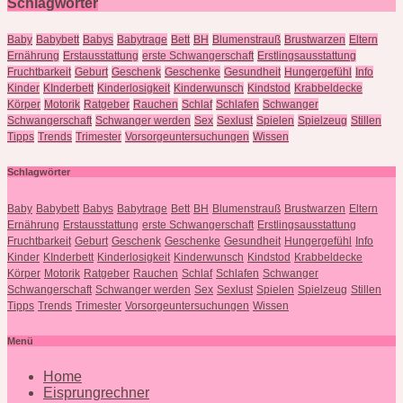
Schlagwörter
Baby
Babybett
Babys
Babytrage
Bett
BH
Blumenstrauß
Brustwarzen
Eltern
Ernährung
Erstausstattung
erste Schwangerschaft
Erstlingsausstattung
Fruchtbarkeit
Geburt
Geschenk
Geschenke
Gesundheit
Hungergefühl
Info
Kinder
KInderbett
Kinderlosigkeit
Kinderwunsch
Kindstod
Krabbeldecke
Körper
Motorik
Ratgeber
Rauchen
Schlaf
Schlafen
Schwanger
Schwangerschaft
Schwanger werden
Sex
Sexlust
Spielen
Spielzeug
Stillen
Tipps
Trends
Trimester
Vorsorgeuntersuchungen
Wissen
Schlagwörter
Baby
Babybett
Babys
Babytrage
Bett
BH
Blumenstrauß
Brustwarzen
Eltern
Ernährung
Erstausstattung
erste Schwangerschaft
Erstlingsausstattung
Fruchtbarkeit
Geburt
Geschenk
Geschenke
Gesundheit
Hungergefühl
Info
Kinder
KInderbett
Kinderlosigkeit
Kinderwunsch
Kindstod
Krabbeldecke
Körper
Motorik
Ratgeber
Rauchen
Schlaf
Schlafen
Schwanger
Schwangerschaft
Schwanger werden
Sex
Sexlust
Spielen
Spielzeug
Stillen
Tipps
Trends
Trimester
Vorsorgeuntersuchungen
Wissen
Menü
Home
Eisprungrechner