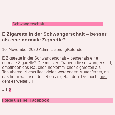
Schwangerschaft
E Zigarette in der Schwangerschaft – besser
als eine normale Zigarette?
10. November 2020
AdminEisprungKalender
E Zigarette in der Schwangerschaft – besser als eine
normale Zigarette? Die meisten Frauen, die schwanger sind,
empfinden das Rauchen herkömmlicher Zigaretten als
Tabuthema. Nichts liegt vielen werdenden Mutter ferner, als
das heranwachsende Leben zu gefährden. Dennoch
[hier
geht es weiter…]
Seitennummerierung
«
1
2
der
Folge uns bei Facebook
Beiträge